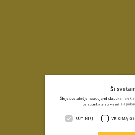
Ši sveta
Šioje svetainėje naudojami slapukai, sieki
jūs sutinkate su visais slapuka
BŪTINIEJI
VEIKIMĄ G