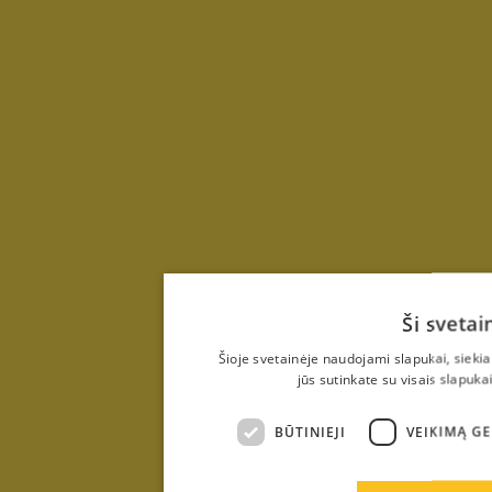
Ši sveta
Šioje svetainėje naudojami slapukai, sieki
jūs sutinkate su visais slapuka
BŪTINIEJI
VEIKIMĄ G