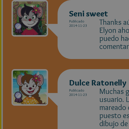
Seni sweet
Thanks aú
Publicado
2014-11-23
Elyon aho
puedo hac
comentar
Dulce Ratonelly
Muchas gr
Publicado
2014-11-23
usuario. L
mareado c
puesto es
dibujo de