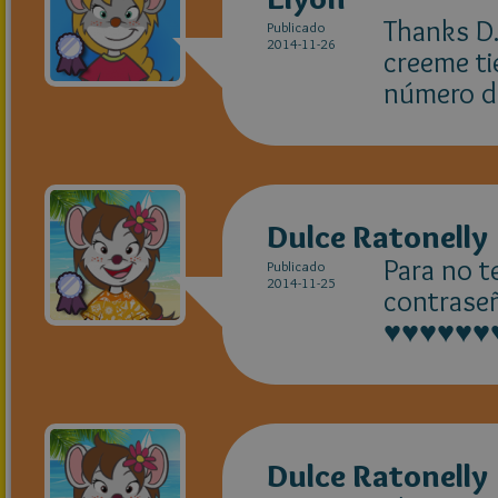
Thanks D.
Publicado
2014-11-26
creeme tie
número d
Dulce Ratonelly
Para no t
Publicado
2014-11-25
contraseñ
♥♥♥♥♥♥♥♥
Dulce Ratonelly