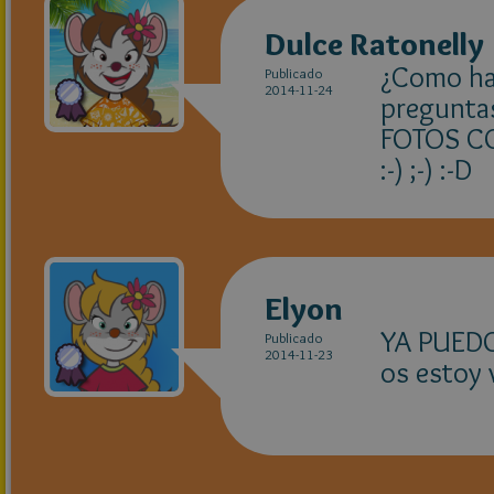
Dulce Ratonelly
¿Como ha
Publicado
2014-11-24
preguntas
FOTOS C
:-) ;-) :-D
Elyon
YA PUEDO 
Publicado
2014-11-23
os estoy 