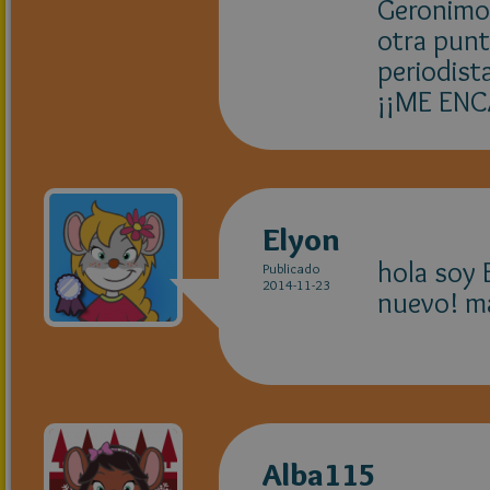
Geronimo:
otra punt
periodista
¡¡ME ENC
Elyon
hola soy 
Publicado
2014-11-23
nuevo! ma
Alba115