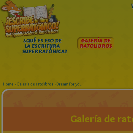
¿QUÉ ES ESO DE
GALERÍA DE
LA ESCRITURA
RATOLIBROS
SUPERRATÓNICA?
Home
›
Galería de ratolibros
›
Dream For you
Galería de rat