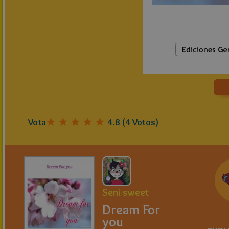
Vota
4.8
(
4
Votos)
Seni sweet
Dream For
you