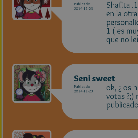
Shafita .
Publicado
2014-11-23
en la otra
personali
1 ( es muy
que no leí
Seni sweet
ok, ¿ os 
Publicado
2014-11-23
votas ?;)
publicado