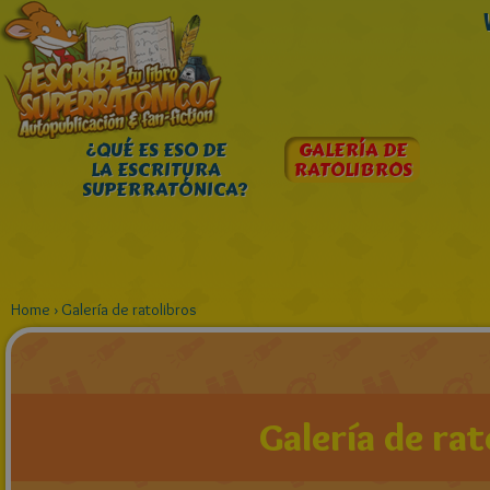
¿QUÉ ES ESO DE
GALERÍA DE
LA ESCRITURA
RATOLIBROS
SUPERRATÓNICA?
Home
›
Galería de ratolibros
Galería de rat