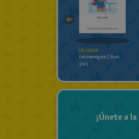
Hojear
DE LUCIA
ratoamigos.( Son
24 )
¡Únete a la