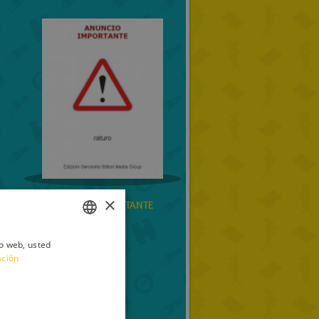
×
ANUNCIOIMPORTANTE
raturo
io web, usted
ITALIAN
ación
ENGLISH
FRENCH
GERMAN