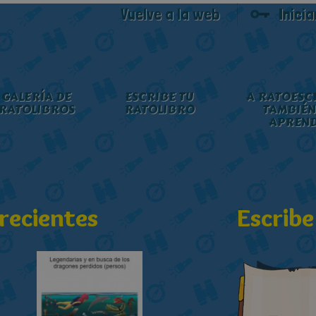
Vuelve a la web
Inici
GALERÍA DE
ESCRIBE TU
A RATOESC
RATOLIBROS
RATOLIBRO
TAMBIÉN
APREN
recientes
Escribe