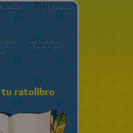
ar sesión
Regístrate
RIBIR
MI TABLÓN
 SE
DE ANUNCIOS
DE
 tu ratolibro