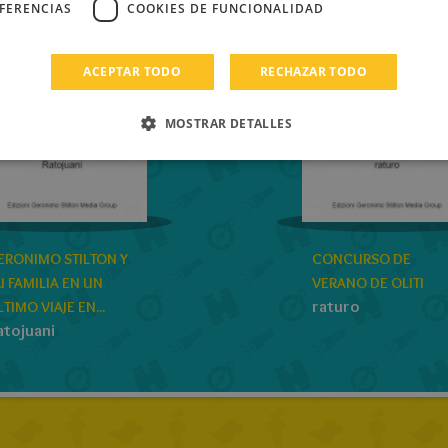
EFERENCIAS
COOKIES DE FUNCIONALIDAD
ACEPTAR TODO
RECHAZAR TODO
MOSTRAR DETALLES
ERONIMO STILTON Y
CONCURSO DE
U FAMILIA EN UN
VERANO DE OLITI
raturo
TIMO VIAJE EN...
atojuani