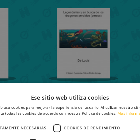
24
LEGENDARIAS Y EN
Ese sitio web utiliza cookies
BUSCA DE LOS
DRAGONES PERDIDOS
eb usa cookies para mejorar la experiencia del usuario. Al utilizar nuestro sit
(PERSOS)
ta todas las cookies de acuerdo con nuestra Política de cookies.
Más inform
De Lucia
CTAMENTE NECESARIAS
COOKIES DE RENDIMIENTO