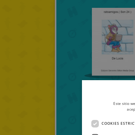
RATOAMIGOS.( SON 
)
De Lucia
Este sitio w
acep
COOKIES ESTRI