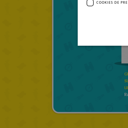
COOKIES DE PR
G
S
UL
R