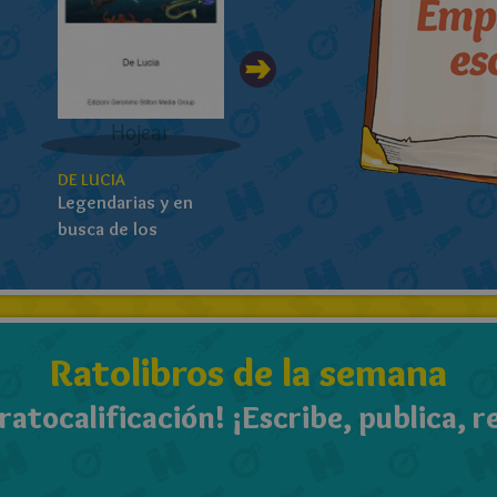
Hojear
Hojear
DE LUCIA
RATURO
Legendarias y en
ANUNCIOIMPORTANT
busca de los
dragones...
Ratolibros de la semana
 ratocalificación! ¡Escribe, publica, r