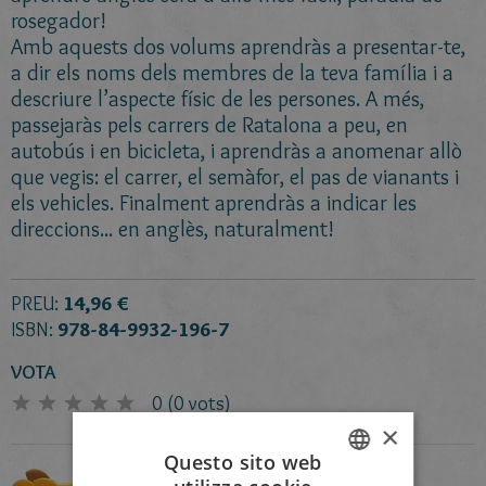
rosegador!
Amb aquests dos volums aprendràs a presentar-te,
a dir els noms dels membres de la teva família i a
descriure l’aspecte físic de les persones. A més,
passejaràs pels carrers de Ratalona a peu, en
autobús i en bicicleta, i aprendràs a anomenar allò
que vegis: el carrer, el semàfor, el pas de vianants i
els vehicles. Finalment aprendràs a indicar les
direccions... en anglès, naturalment!
PREU:
14,96 €
ISBN:
978-84-9932-196-7
VOTA
0
(
0
vots)
×
Questo sito web