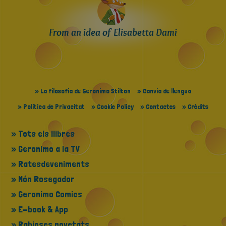
From an idea of Elisabetta Dami
» La filosofia de Geronimo Stilton
» Canvia de llengua
» Política de Privacitat
» Cookie Policy
» Contactes
» Crèdits
» Tots els llibres
» Geronimo a la TV
» Ratesdeveniments
» Món Rosegador
» Geronimo Comics
» E-book & App
» Rabioses novetats