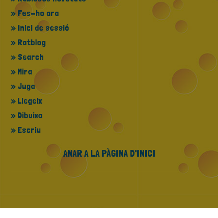
» Fes-ho ara
» Inici de sessió
» Ratblog
» Search
» Mira
» Juga
» Llegeix
» Dibuixa
» Escriu
ANAR A LA PÀGINA D'INICI