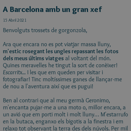
A Barcelona amb un gran xef
15 Abril 2021
Benvolguts trossets de gorgonzola,
Ara que encara no es pot viatjar massa lluny,
m'estic rosegant les ungles repassant les fotos
dels meus últims viatges
al voltant del món.
Quines meravelles he tingut la sort de conèixer!
Escarritx...
I les que em queden per visitar i
fotografiar! Tinc moltíssimes ganes de llançar-me
de nou a l'aventura així que es pugui!
Ben al contrari que al meu germà Geronimo,
m'encanta pujar-me a una moto o, millor encara, a
un avió que em porti molt i molt lluny… M'estarrufo
en la butaca, enganxo els bigotis a la finestra i em
relaxo tot observant la terra des dels núvols. Per mil