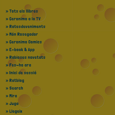
» Tots els llibres
» Geronimo a la TV
» Ratesdeveniments
» Món Rosegador
» Geronimo Comics
» E-book & App
» Rabioses novetats
» Fes-ho ara
» Inici de sessió
» Ratblog
» Search
» Mira
» Juga
» Llegeix