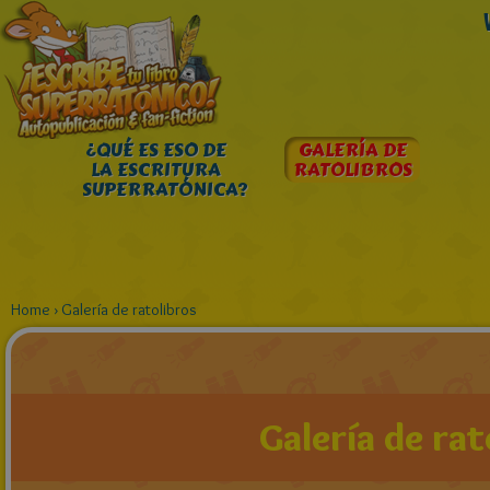
¿QUÉ ES ESO DE
GALERÍA DE
LA ESCRITURA
RATOLIBROS
SUPERRATÓNICA?
Home
›
Galería de ratolibros
Galería de rat