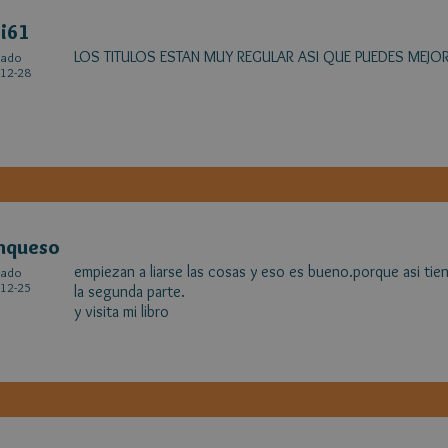
i61
LOS TITULOS ESTAN MUY REGULAR ASI QUE PUEDES MEJO
cado
12-28
nqueso
empiezan a liarse las cosas y eso es bueno.porque asi tie
cado
12-25
la segunda parte.
y visita mi libro