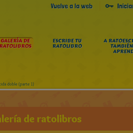
Vuelve a la web
Inici
GALERÍA DE
ESCRIBE TU
A RATOESC
RATOLIBROS
RATOLIBRO
TAMBIÉN
APREN
ida doble (parte 1)
lería de ratolibros