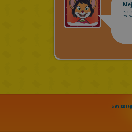
Me
Publi
2012-
» Aviso le