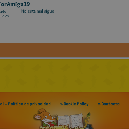
jorAmiga19
No esta mal sigue
cado
12-25
gal - Política de privacidad
» Cookie Policy
» Contacto