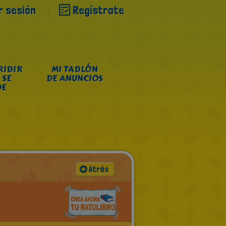
ar sesión
Regístrate
RIBIR
MI TABLÓN
 SE
DE ANUNCIOS
DE
Atrás