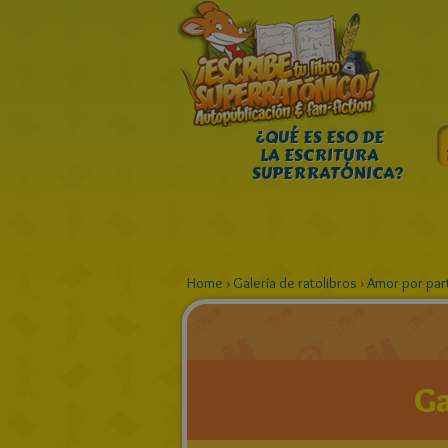
¿QUÉ ES ESO DE
LA ESCRITURA
SUPERRATÓNICA?
Home
›
Galería de ratolibros
›
Amor por part
Ga