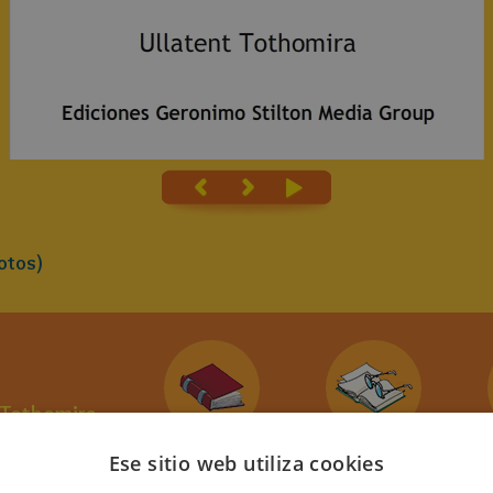
otos)
 Tothomira
por
Ese sitio web utiliza cookies
a doble