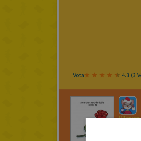
Vota
4.3
(
3
V
Ullatent
Amor 
partid