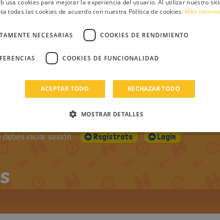
 1)
PUBLICADO EL:
VISUALIZACIONES:
CO
eb usa cookies para mejorar la experiencia del usuario. Al utilizar nuestro sit
25-12-2012
1628
ta todas las cookies de acuerdo con nuestra Política de cookies.
Más inform
DOS LOS
ROS DE
CTAMENTE NECESARIAS
COOKIES DE RENDIMIENTO
T TOTHOMIRA
EFERENCIAS
COOKIES DE FUNCIONALIDAD
ntario
ACEPTAR TODO
RECHAZAR TODO
MOSTRAR DETALLES
debes iniciar sesión
Regístrate
Login
s