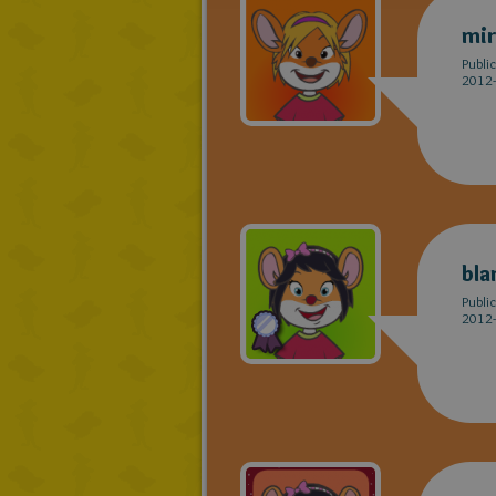
mir
Publi
2012-
bla
Publi
2012-