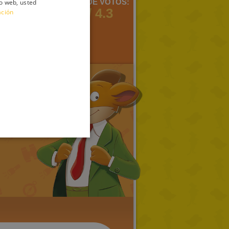
MENTARIOS:
MEDIA DE VOTOS:
io web, usted
ITALIAN
3
3 / 4.3
ación
ENGLISH
FRENCH
GERMAN
SPANISH
LITHUANIAN
HUNGARIAN
PORTUGUESE
TURKISH
GREEK
RUSSIAN
DUTCH
CATALAN