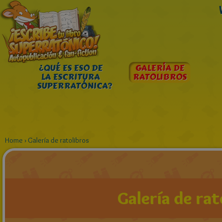
¿QUÉ ES ESO DE
GALERÍA DE
LA ESCRITURA
RATOLIBROS
SUPERRATÓNICA?
Home
›
Galería de ratolibros
Galería de rat