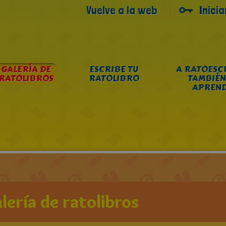
Vuelve a la web
Inici
GALERÍA DE
ESCRIBE TU
A RATOESC
RATOLIBROS
RATOLIBRO
TAMBIÉN
APREN
lería de ratolibros