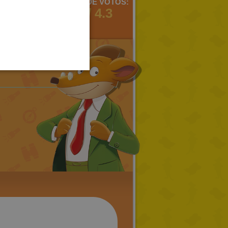
MENTARIOS:
MEDIA DE VOTOS:
SPANISH
2
3 / 4.3
LITHUANIAN
HUNGARIAN
PORTUGUESE
TURKISH
GREEK
RUSSIAN
DUTCH
CATALAN