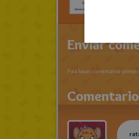
RATOLIB
RATONIK
Enviar come
Para hacer comentarios primero 
Comentario
rat