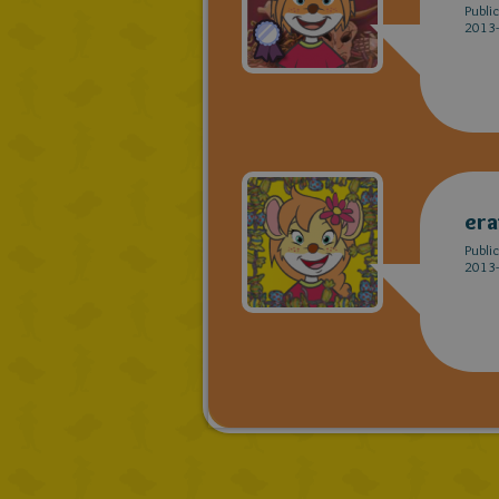
Publi
2013-
era
Publi
2013-