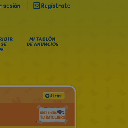
ar sesión
Regístrate
RIBIR
MI TABLÓN
 SE
DE ANUNCIOS
DE
Atrás