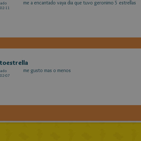
me a encantado vaya dia que tuvo geronimo 5 estrellas
cado
02-11
toestrella
me gusto mas o menos
cado
02-07