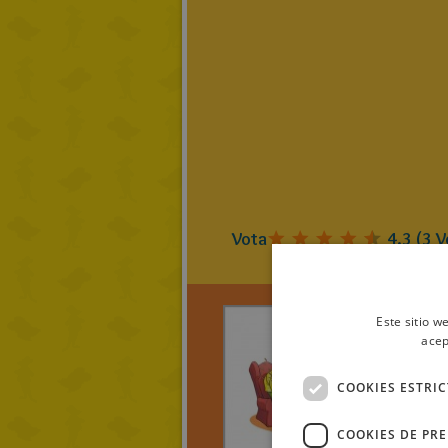
Vota
4.3
(
3
V
Este sitio w
acep
ratoniku
COOKIES ESTRI
¡VAYA 
COOKIES DE PR
> LEE TO