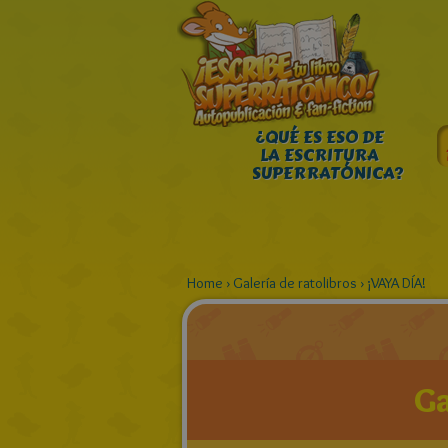
¿QUÉ ES ESO DE
LA ESCRITURA
SUPERRATÓNICA?
Home
›
Galería de ratolibros
›
¡VAYA DÍA!
Ga