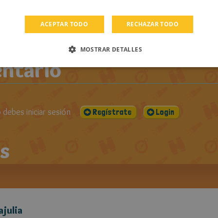
PUBLICADO EL:
VISUALIZACIONES:
CO
ROS DE
03-02-2013
1726
UA
ACEPTAR TODO
RECHAZAR TODO
MOSTRAR DETALLES
ntario
debes iniciar sesión
Regístrate
Login
s
ajulia