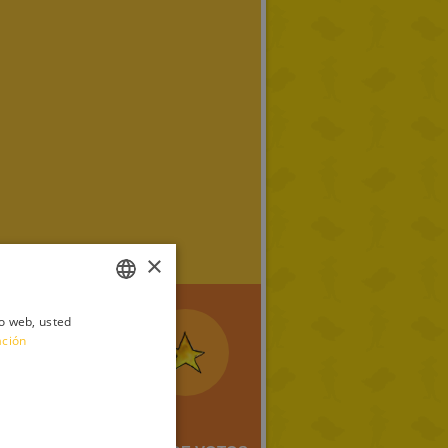
×
io web, usted
ITALIAN
ación
ENGLISH
FRENCH
GERMAN