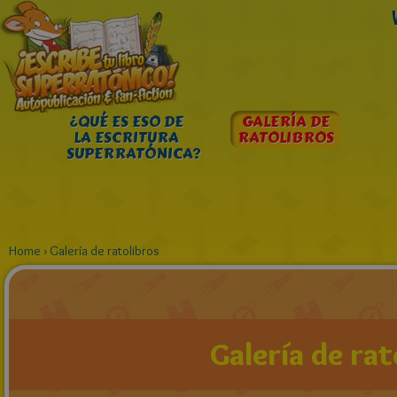
¿QUÉ ES ESO DE
GALERÍA DE
LA ESCRITURA
RATOLIBROS
SUPERRATÓNICA?
Home
›
Galería de ratolibros
Galería de rat