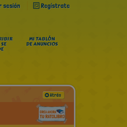
ar sesión
Regístrate
RIBIR
MI TABLÓN
 SE
DE ANUNCIOS
DE
Atrás