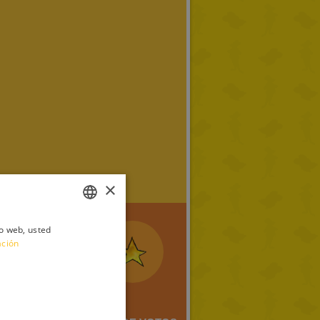
×
io web, usted
ITALIAN
ación
ENGLISH
FRENCH
GERMAN