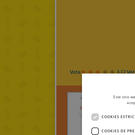
Vota
3
(
2
Vot
Este sitio w
acep
DJAR
COOKIES ESTRI
METO
Y LA C
COOKIES DE PR