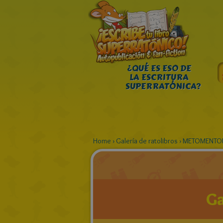
¿QUÉ ES ESO DE
LA ESCRITURA
SUPERRATÓNICA?
Home
›
Galería de ratolibros
›
METOMENTOD
Ga