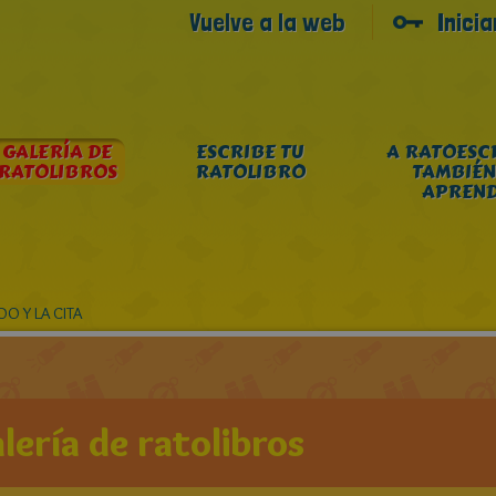
Vuelve a la web
Inici
GALERÍA DE
ESCRIBE TU
A RATOESC
RATOLIBROS
RATOLIBRO
TAMBIÉN
APREN
O Y LA CITA
lería de ratolibros