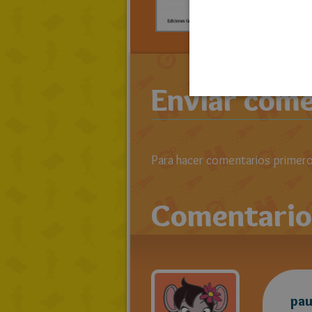
> LEE TO
RATOLIB
Enviar come
Para hacer comentarios primero 
Comentario
pau