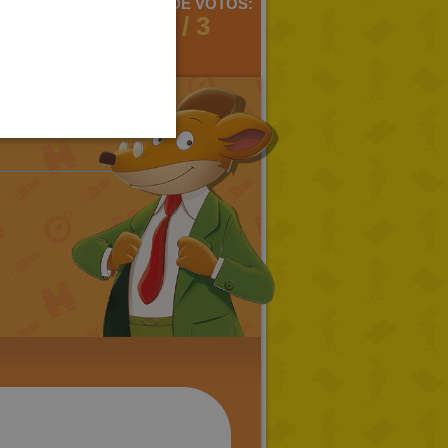
MENTARIOS:
MEDIA DE VOTOS:
SPANISH
2
2 / 3
LITHUANIAN
HUNGARIAN
PORTUGUESE
TURKISH
GREEK
RUSSIAN
DUTCH
CATALAN