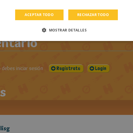
PUBLICADO EL:
VISUALIZACIONES:
CO
DOS LOS
10-02-2013
1660
ROS DE DJAR
ACEPTAR TODO
RECHAZAR TODO
MOSTRAR DETALLES
ntario
debes iniciar sesión
Regístrate
Login
s
lisg