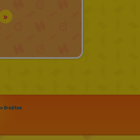
»
» Créditos