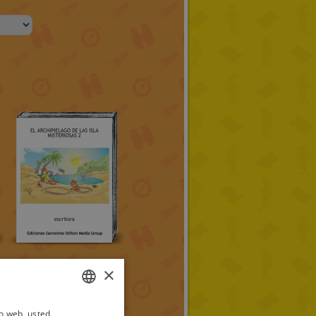
×
io web, usted
ITALIAN