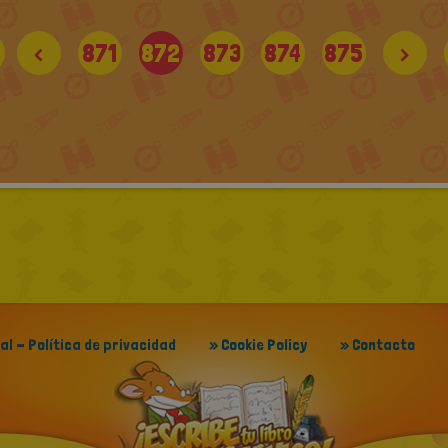
<
871
872
873
874
875
>
gal - Política de privacidad
» Cookie Policy
» Contacto