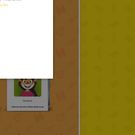
ación
ENGLISH
FRENCH
GERMAN
SPANISH
LITHUANIAN
HUNGARIAN
PORTUGUESE
TURKISH
GREEK
RUSSIAN
DUTCH
CATALAN