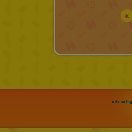
«
» Aviso le