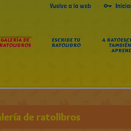
Vuelve a la web
Inici
GALERÍA DE
ESCRIBE TU
A RATOESC
RATOLIBROS
RATOLIBRO
TAMBIÉN
APREN
lería de ratolibros