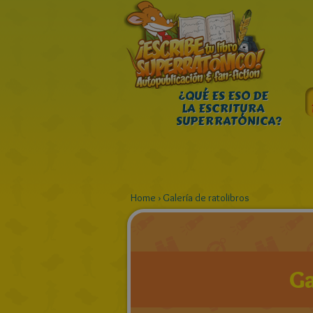
¿QUÉ ES ESO DE
LA ESCRITURA
SUPERRATÓNICA?
Home
›
Galería de ratolibros
Ga