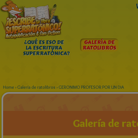
¿QUÉ ES ESO DE
GALERÍA DE
LA ESCRITURA
RATOLIBROS
SUPERRATÓNICA?
Home
›
Galería de ratolibros
›
GERONIMO PROFESOR POR UN DIA
Galería de rat