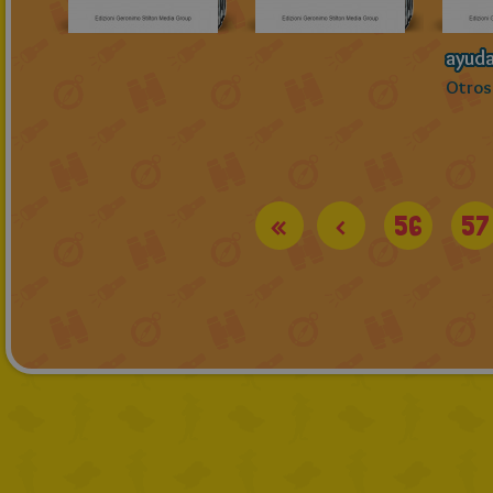
ayud
Otros
«
<
56
57