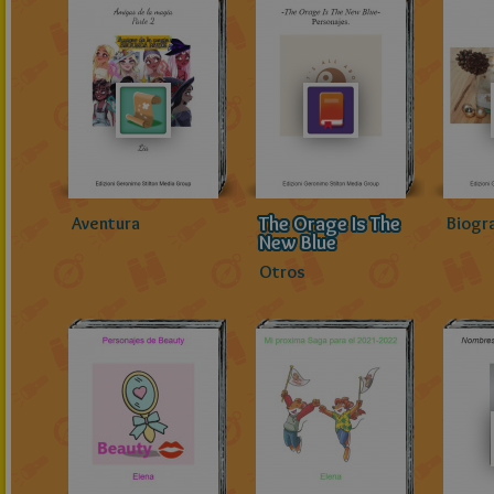
The Orage Is The
Aventura
Biogra
New Blue
Otros