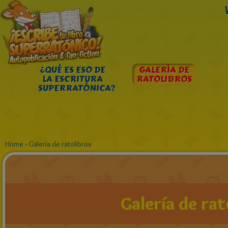
¿QUÉ ES ESO DE
GALERÍA DE
LA ESCRITURA
RATOLIBROS
SUPERRATÓNICA?
Home
›
Galería de ratolibros
Galería de rat