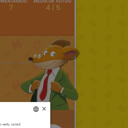
MENTARIOS:
MEDIA DE VOTOS:
7
4 / 5
×
io web, usted
ITALIAN