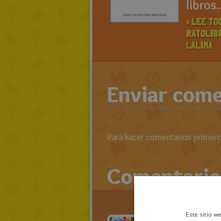
libros.
> LEE TO
RATOLIB
LALIMA
Enviar come
Para hacer comentarios primero 
Comentario
Este sitio w