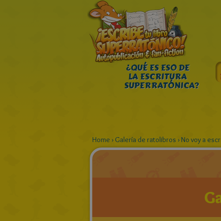
¿QUÉ ES ESO DE
LA ESCRITURA
SUPERRATÓNICA?
Home
›
Galería de ratolibros
›
No voy a escri
Ga