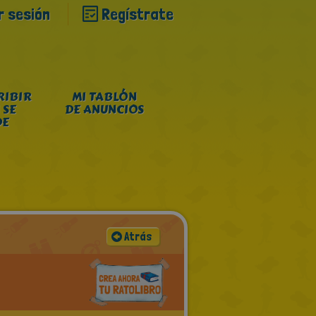
ar sesión
Regístrate
RIBIR
MI TABLÓN
 SE
DE ANUNCIOS
DE
Atrás