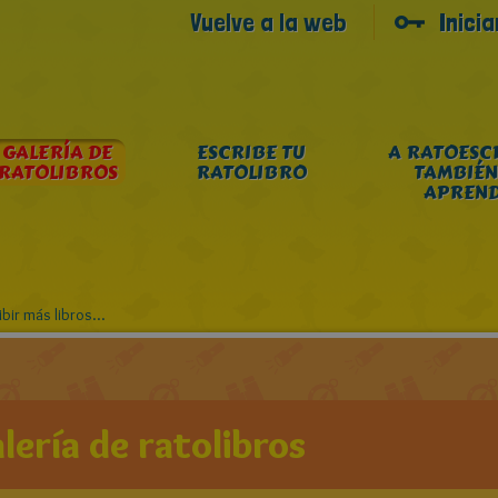
Vuelve a la web
Inici
GALERÍA DE
ESCRIBE TU
A RATOESC
RATOLIBROS
RATOLIBRO
TAMBIÉN
APREN
bir más libros...
lería de ratolibros