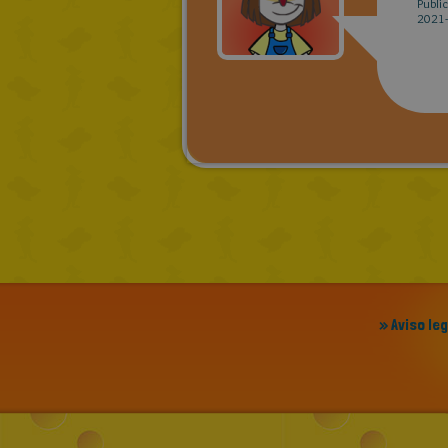
Publi
2021-
» Aviso le