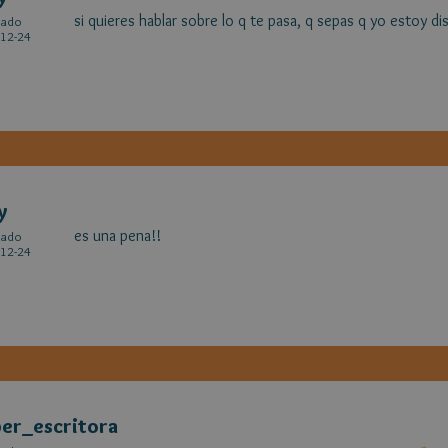
si quieres hablar sobre lo q te pasa, q sepas q yo estoy d
cado
12-24
y
es una pena!!
cado
12-24
er_escritora