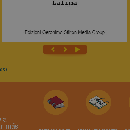
os)
 a
ir más