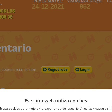
..
PUBLICADO EL:
VISUALIZACIONES:
CO
24-12-2021
952
DOS LOS
ROS DE
ntario
debes iniciar sesión
Regístrate
Login
s
Ese sitio web utiliza cookies
eb usa cookies para mejorar la experiencia del usuario. Al utilizar nuestro sit