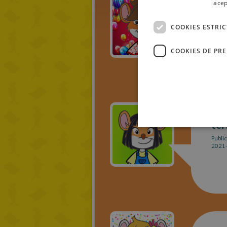
acep
Jun
COOKIES ESTRI
Publi
2021-
COOKIES DE PR
ter
Publi
2021-