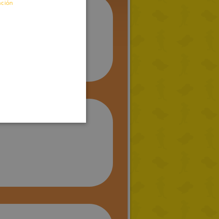
ación
ENGLISH
FRENCH
GERMAN
SPANISH
LITHUANIAN
HUNGARIAN
PORTUGUESE
TURKISH
GREEK
RUSSIAN
DUTCH
CATALAN