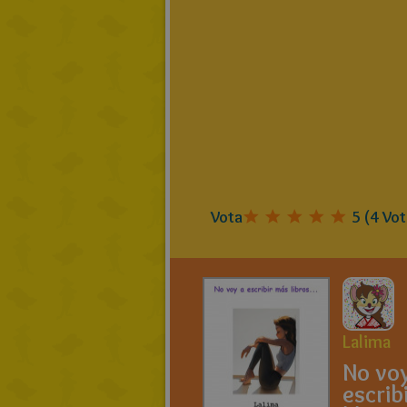
Vota
5
(
4
Vot
Lalima
No voy
escrib