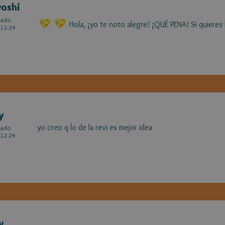
yoshi
cado
Hola, ¡yo te noto alegre! ¡QUÉ PENA! Si quieres 
12-24
y
yo creo q lo de la revi es mejor idea
cado
12-24
y