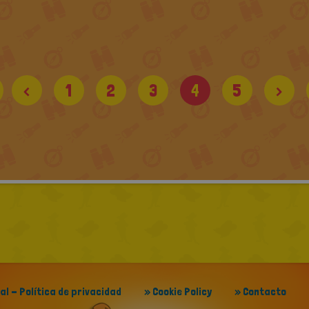
<
1
2
3
4
5
>
gal - Política de privacidad
» Cookie Policy
» Contacto