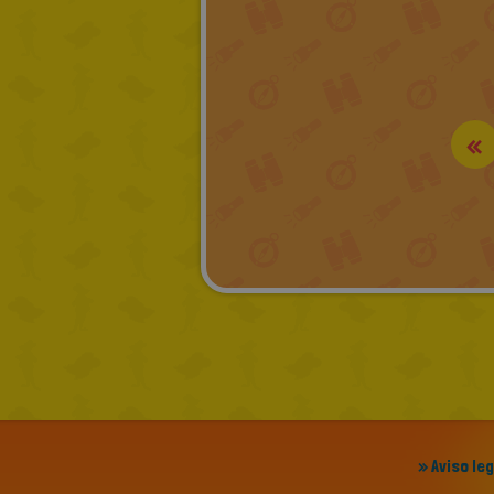
«
» Aviso le