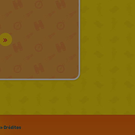
»
» Créditos