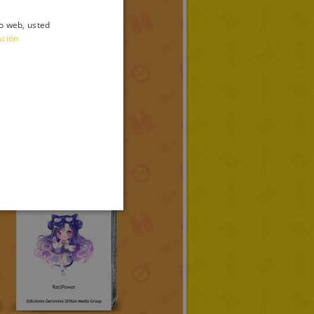
io web, usted
ITALIAN
ación
ENGLISH
FRENCH
GERMAN
SPANISH
LITHUANIAN
HUNGARIAN
PORTUGUESE
TURKISH
GREEK
RUSSIAN
DUTCH
CATALAN