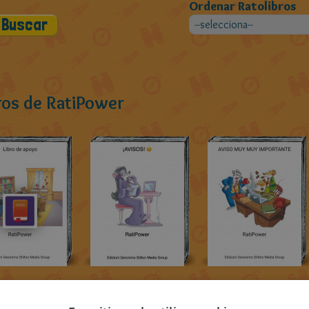
Ordenar Ratolibros
bros de RatiPower
s