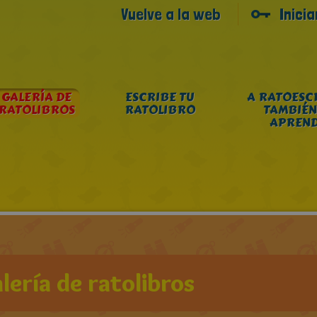
Vuelve a la web
Inici
GALERÍA DE
ESCRIBE TU
A RATOESC
RATOLIBROS
RATOLIBRO
TAMBIÉN
APREN
lería de ratolibros