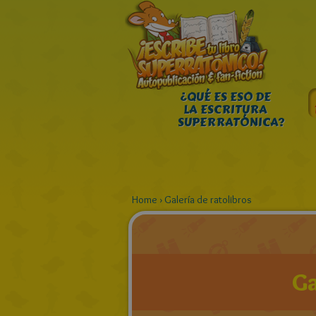
¿QUÉ ES ESO DE
LA ESCRITURA
SUPERRATÓNICA?
Home
›
Galería de ratolibros
Ga