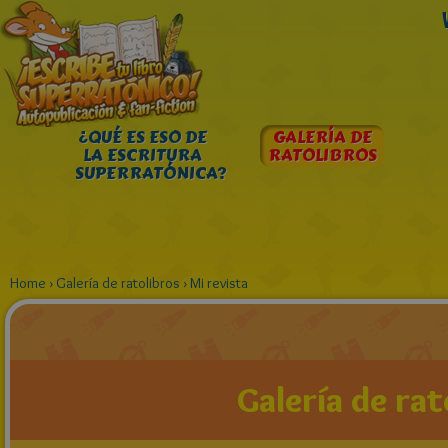
¿QUÉ ES ESO DE
GALERÍA DE
LA ESCRITURA
RATOLIBROS
SUPERRATÓNICA?
Home
›
Galería de ratolibros
›
Mi revista
Galería de rat