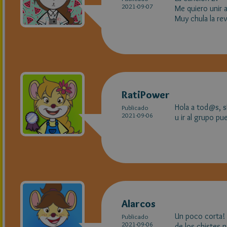
2021-09-07
Me quiero unir 
Muy chula la rev
RatiPower
Hola a tod@s, s
Publicado
2021-09-06
u ir al grupo p
Alarcos
Un poco corta! 
Publicado
2021-09-06
de los chistes n