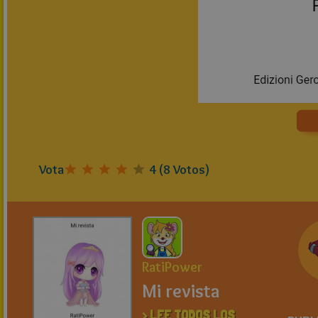
Vota
4
(
8
Votos)
RatiPower
Mi revista
> LEE TODOS LOS