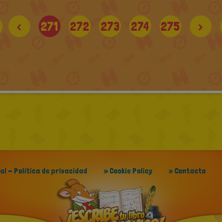
<
271
272
273
274
275
>
gal - Política de privacidad
» Cookie Policy
» Contacto