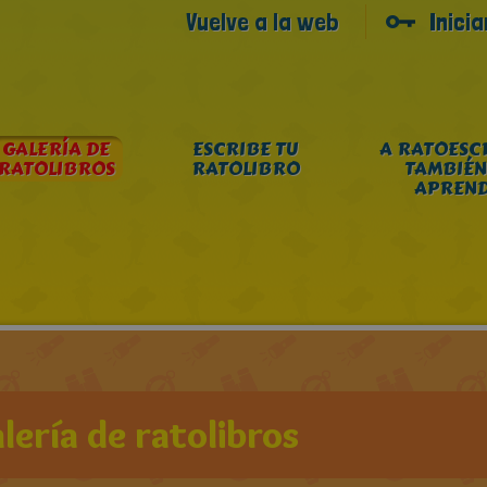
Vuelve a la web
Inici
GALERÍA DE
ESCRIBE TU
A RATOESC
RATOLIBROS
RATOLIBRO
TAMBIÉN
APREN
lería de ratolibros