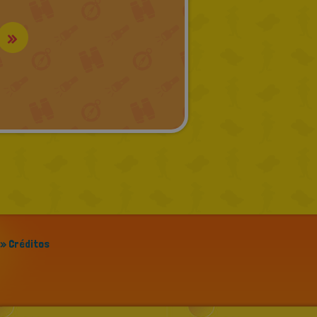
»
» Créditos