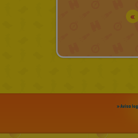
«
» Aviso le