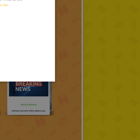
ación
ENGLISH
FRENCH
GERMAN
SPANISH
LITHUANIAN
HUNGARIAN
PORTUGUESE
TURKISH
GREEK
RUSSIAN
DUTCH
CATALAN