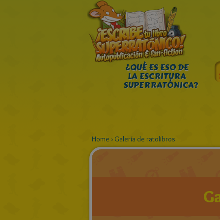
¿QUÉ ES ESO DE
LA ESCRITURA
SUPERRATÓNICA?
Home
›
Galería de ratolibros
Ga