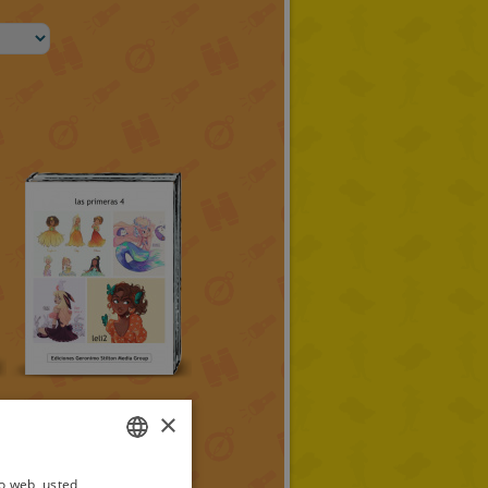
×
io web, usted
ITALIAN