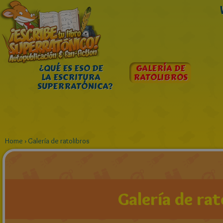
¿QUÉ ES ESO DE
GALERÍA DE
LA ESCRITURA
RATOLIBROS
SUPERRATÓNICA?
Home
›
Galería de ratolibros
Galería de rat