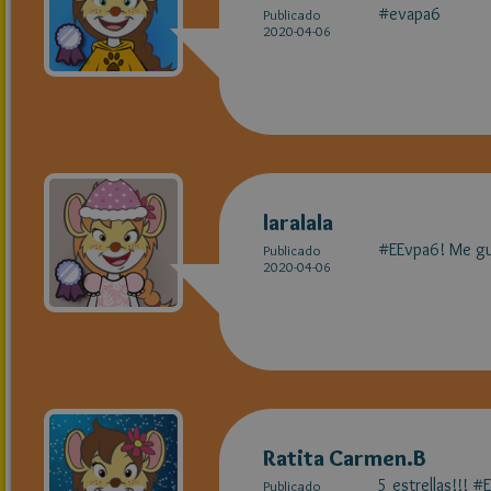
#evapa6
Publicado
2020-04-06
laralala
#EEvpa6! Me gu
Publicado
2020-04-06
Ratita Carmen.B
5 estrellas!!! 
Publicado