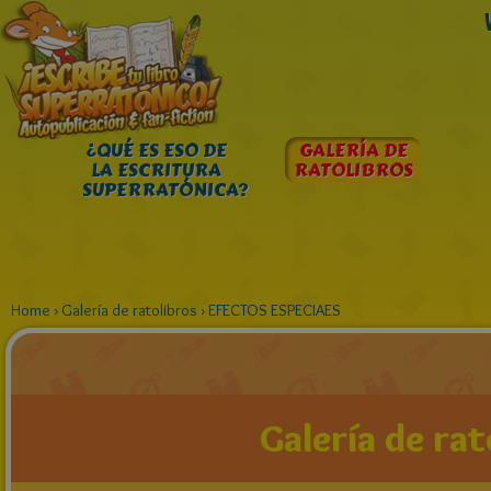
¿QUÉ ES ESO DE
GALERÍA DE
LA ESCRITURA
RATOLIBROS
SUPERRATÓNICA?
Home
›
Galería de ratolibros
›
EFECTOS ESPECIAES
Galería de rat