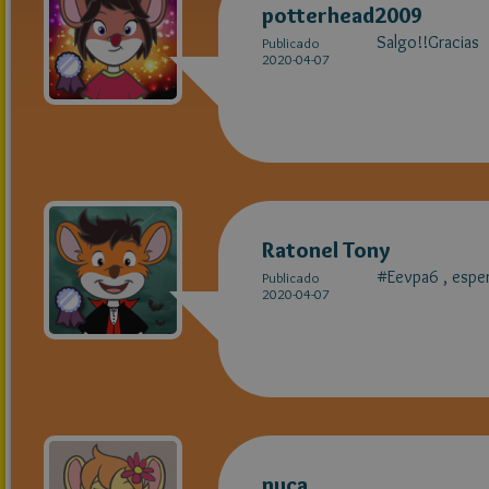
potterhead2009
Salgo!!Gracias
Publicado
2020-04-07
Ratonel Tony
#Eevpa6 , esper
Publicado
2020-04-07
nuca