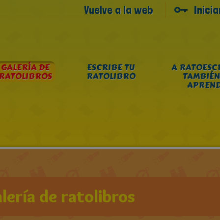
Vuelve a la web
Inici
GALERÍA DE
ESCRIBE TU
A RATOESC
RATOLIBROS
RATOLIBRO
TAMBIÉN
APREN
lería de ratolibros