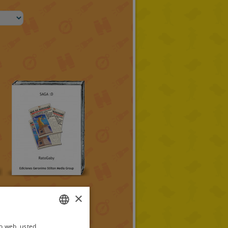
×
io web, usted
ITALIAN