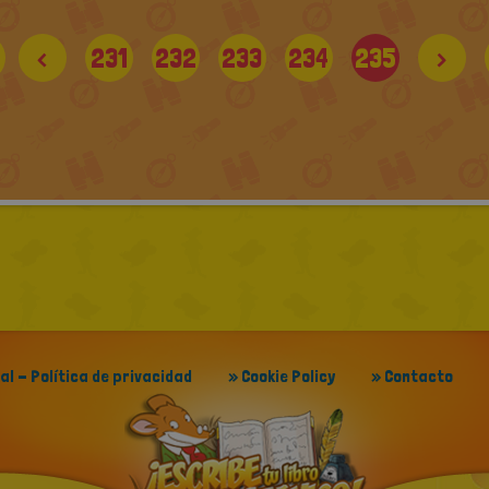
<
231
232
233
234
235
>
gal - Política de privacidad
» Cookie Policy
» Contacto