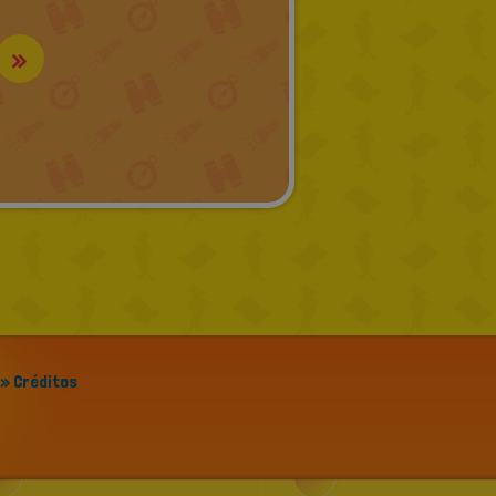
»
» Créditos