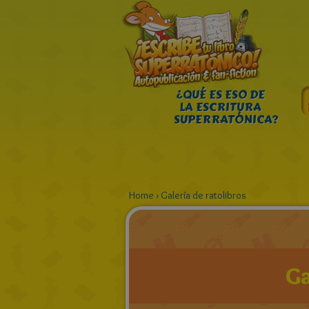
¿QUÉ ES ESO DE
LA ESCRITURA
SUPERRATÓNICA?
Home
›
Galería de ratolibros
Ga