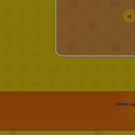
«
» Aviso le