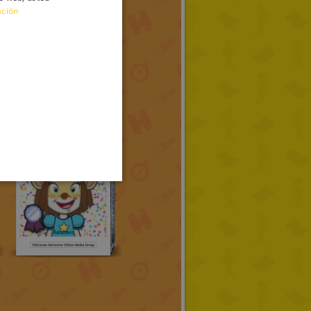
ación
ENGLISH
FRENCH
GERMAN
SPANISH
LITHUANIAN
HUNGARIAN
PORTUGUESE
TURKISH
GREEK
RUSSIAN
DUTCH
CATALAN