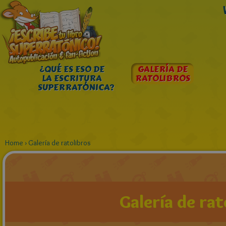
¿QUÉ ES ESO DE
GALERÍA DE
LA ESCRITURA
RATOLIBROS
SUPERRATÓNICA?
Home
›
Galería de ratolibros
Galería de rat