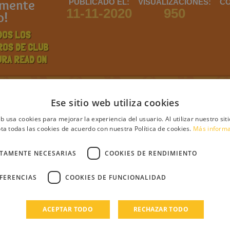
lmente
PUBLICADO EL:
VISUALIZACIONES:
CO
11-11-2020
950
o!
DOS LOS
ROS DE CLUB
URA READ ON
ntario
Ese sitio web utiliza cookies
eb usa cookies para mejorar la experiencia del usuario. Al utilizar nuestro sit
ta todas las cookies de acuerdo con nuestra Política de cookies.
Más inform
CTAMENTE NECESARIAS
COOKIES DE RENDIMIENTO
debes iniciar sesión
Regístrate
Login
EFERENCIAS
COOKIES DE FUNCIONALIDAD
s
ACEPTAR TODO
RECHAZAR TODO