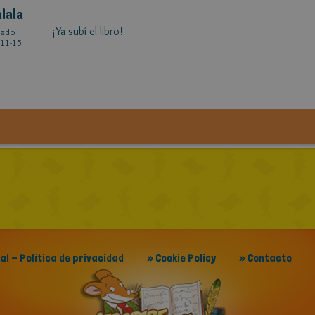
alala
¡Ya subí el libro!
cado
11-15
gal - Política de privacidad
» Cookie Policy
» Contacto