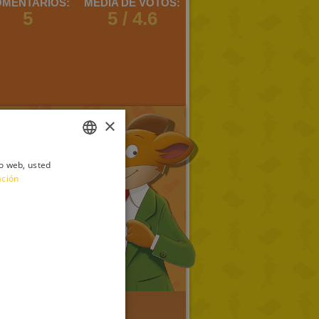
MENTARIOS:
MEDIA DE VOTOS:
5
5 / 4.6
×
io web, usted
ITALIAN
ación
ENGLISH
FRENCH
GERMAN
SPANISH
LITHUANIAN
HUNGARIAN