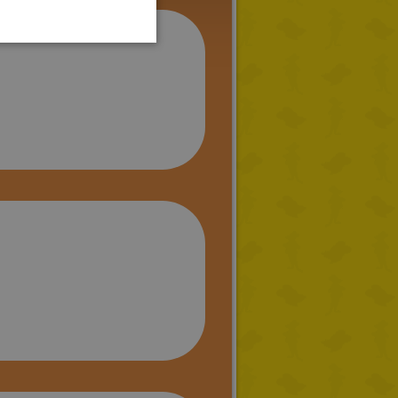
PORTUGUESE
TURKISH
GREEK
RUSSIAN
DUTCH
CATALAN