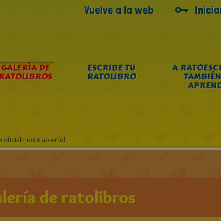
Vuelve a la web
Inici
GALERÍA DE
ESCRIBE TU
A RATOESC
RATOLIBROS
RATOLIBRO
TAMBIÉN
APREN
 oficialmente abierto!
lería de ratolibros