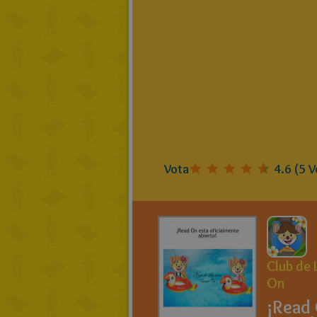
Vota
4.6
(
5
V
Club de 
On
¡Read 