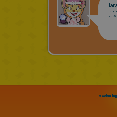
lar
Publi
2020-
» Aviso le