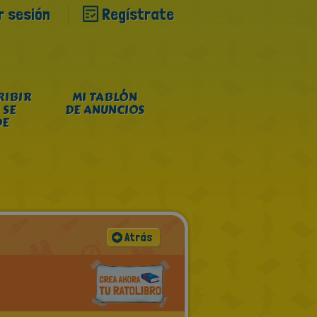
ar sesión
Regístrate
RIBIR
MI TABLÓN
 SE
DE ANUNCIOS
DE
Atrás