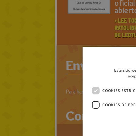
oficia
abiert
> LEE TO
RATOLIB
DE LECT
Enviar come
Este sitio w
acep
COOKIES ESTRI
Para hacer comentarios primero 
COOKIES DE PR
Comentario