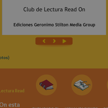
otos)
Lectura Read
On esta