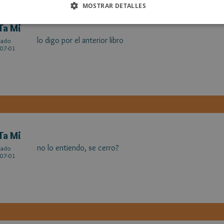
MOSTRAR DETALLES
Ta Mi
lo digo por el anterior libro
cado
07-01
Ta Mi
no lo entiendo, se cerro?
cado
07-01