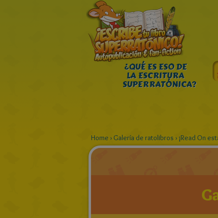
¿QUÉ ES ESO DE
LA ESCRITURA
SUPERRATÓNICA?
Home
›
Galería de ratolibros
›
¡Read On esta
Ga