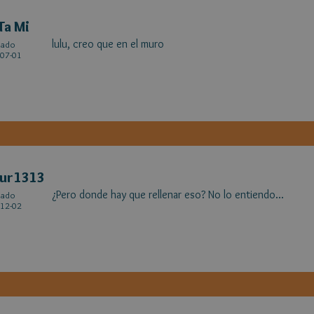
Ta Mi
lulu, creo que en el muro
cado
07-01
tur1313
¿Pero donde hay que rellenar eso? No lo entiendo...
cado
12-02