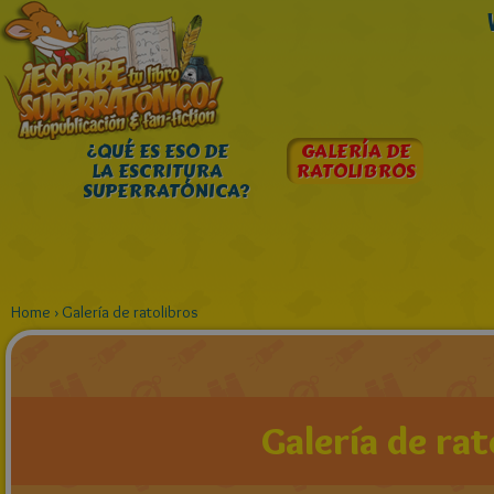
¿QUÉ ES ESO DE
GALERÍA DE
LA ESCRITURA
RATOLIBROS
SUPERRATÓNICA?
Home
›
Galería de ratolibros
Galería de rat