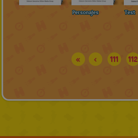
Personajes
Test
«
<
111
112