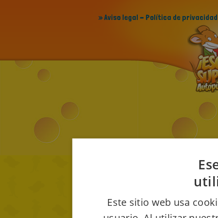
» Aviso legal - Política de privacidad
Ese
uti
Este sitio web usa cooki
usuario. Al utilizar nues