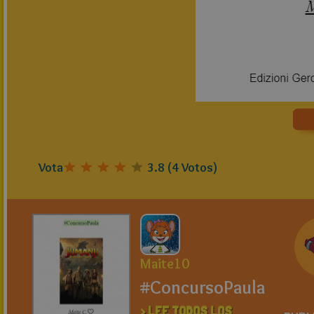
Vota
3.8
(
4
Votos)
Maite10
#ConcursoPaula
> LEE TODOS LOS