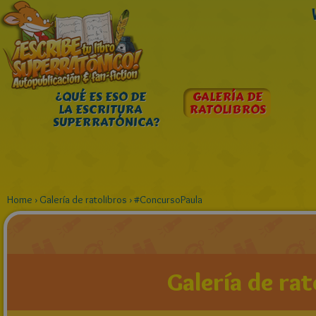
¿QUÉ ES ESO DE
GALERÍA DE
LA ESCRITURA
RATOLIBROS
SUPERRATÓNICA?
Home
›
Galería de ratolibros
›
#ConcursoPaula
Galería de rat