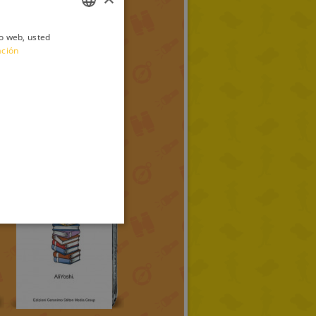
io web, usted
ITALIAN
ación
ENGLISH
FRENCH
GERMAN
SPANISH
LITHUANIAN
HUNGARIAN
PORTUGUESE
TURKISH
GREEK
RUSSIAN
DUTCH