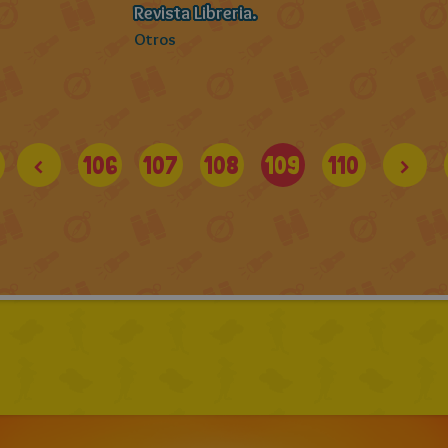
Revista Libreria.
Otros
<
106
107
108
109
110
>