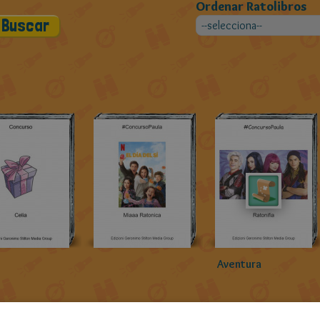
Ordenar Ratolibros
Aventura