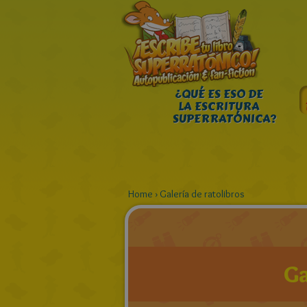
¿QUÉ ES ESO DE
LA ESCRITURA
SUPERRATÓNICA?
Home
›
Galería de ratolibros
Ga