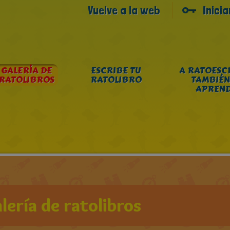
Vuelve a la web
Inici
GALERÍA DE
ESCRIBE TU
A RATOESC
RATOLIBROS
RATOLIBRO
TAMBIÉN
APREN
lería de ratolibros