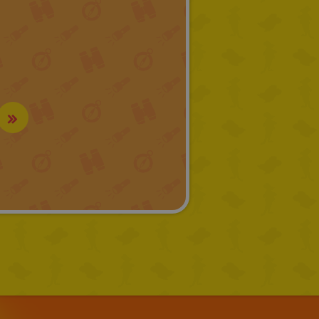
CATALAN
»