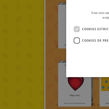
Este sitio w
acep
COOKIES ESTRI
COOKIES DE PR