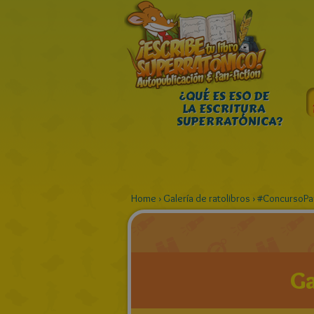
¿QUÉ ES ESO DE
LA ESCRITURA
SUPERRATÓNICA?
Home
›
Galería de ratolibros
›
#ConcursoPa
Ga