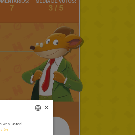
MENTARIOS:
MEDIA DE VOTOS:
7
3 / 5
×
io web, usted
ITALIAN
ación
ENGLISH