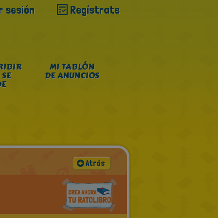
ar sesión
Regístrate
RIBIR
MI TABLÓN
 SE
DE ANUNCIOS
DE
Atrás