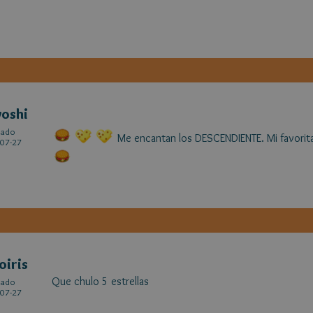
yoshi
cado
Me encantan los DESCENDIENTE. Mi favorita e
07-27
oiris
Que chulo 5 estrellas
cado
07-27