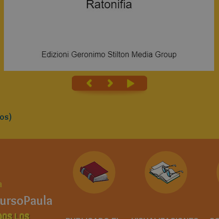
os)
a
ursoPaula
DOS LOS