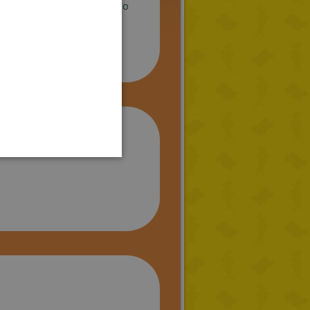
er importar desde dispositivo
 la edito con Paint y solo
FRENCH
GERMAN
SPANISH
LITHUANIAN
HUNGARIAN
PORTUGUESE
TURKISH
GREEK
RUSSIAN
DUTCH
CATALAN