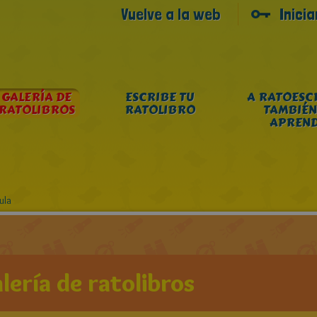
Vuelve a la web
Inici
GALERÍA DE
ESCRIBE TU
A RATOESC
RATOLIBROS
RATOLIBRO
TAMBIÉN
APREN
ula
lería de ratolibros