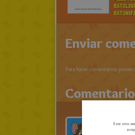
RATOLIB
RATONIF
Enviar come
Para hacer comentarios primero 
Comentario
Este sitio w
Rat
acep