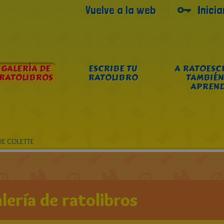
Vuelve a la web
Inici
GALERÍA DE
ESCRIBE TU
A RATOESC
RATOLIBROS
RATOLIBRO
TAMBIÉN
APREN
 DE COLETTE
lería de ratolibros