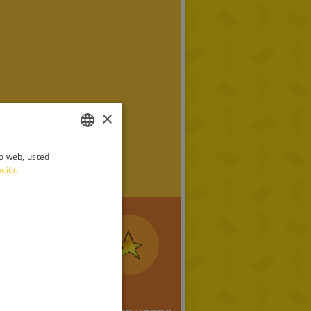
×
io web, usted
ITALIAN
ación
ENGLISH
FRENCH
GERMAN
SPANISH
LITHUANIAN
HUNGARIAN