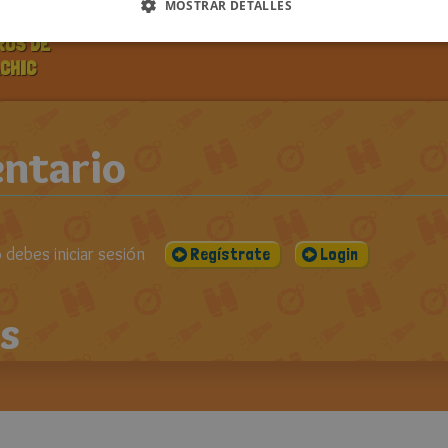
PUBLICADO EL:
VISUALIZACIONES:
CO
MOSTRAR DETALLES
DOS LOS
24-02-2013
1950
ROS DE
ACHIC
ntario
debes iniciar sesión
Regístrate
Login
s