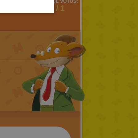
MENTARIOS:
MEDIA DE VOTOS:
PORTUGUESE
1
2 / 1
TURKISH
GREEK
RUSSIAN
DUTCH
CATALAN