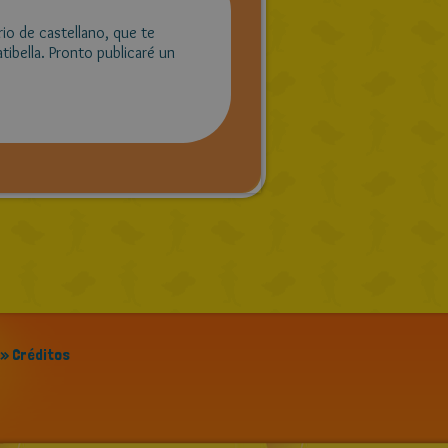
rio de castellano, que te
atibella. Pronto publicaré un
» Créditos