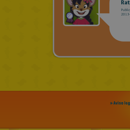
Rat
Publi
2013-
» Aviso le