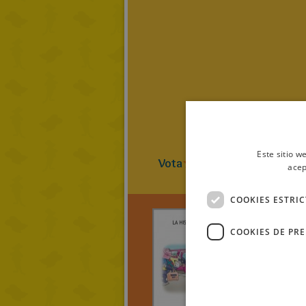
Este sitio w
Vota
1
(
2
Vot
acep
COOKIES ESTRI
COOKIES DE PR
gatalina
LA HI
DE CO