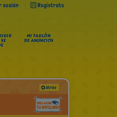
ar sesión
Regístrate
RIBIR
MI TABLÓN
 SE
DE ANUNCIOS
DE
Atrás