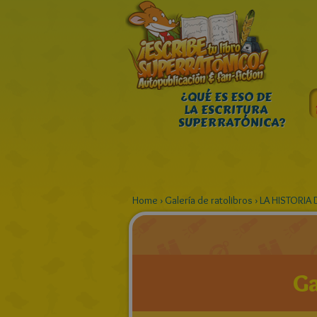
¿QUÉ ES ESO DE
LA ESCRITURA
SUPERRATÓNICA?
Home
›
Galería de ratolibros
›
LA HISTORIA
Ga