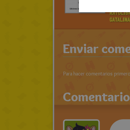
> LEE TO
RATOLIB
GATALIN
Enviar come
Para hacer comentarios primero 
Comentario