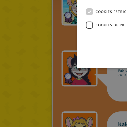
Sa
Publi
COOKIES ESTRI
2020-
COOKIES DE PR
Flo
Publi
2013-
Kal