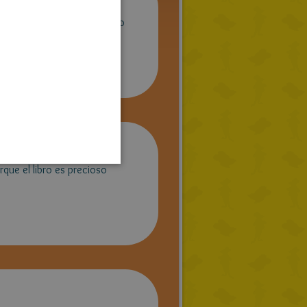
ENGLISH
us libros,son fenomenaeles o
FRENCH
n su colección tus libros!
GERMAN
SPANISH
LITHUANIAN
HUNGARIAN
PORTUGUESE
rque el libro es precioso
TURKISH
GREEK
RUSSIAN
DUTCH
CATALAN