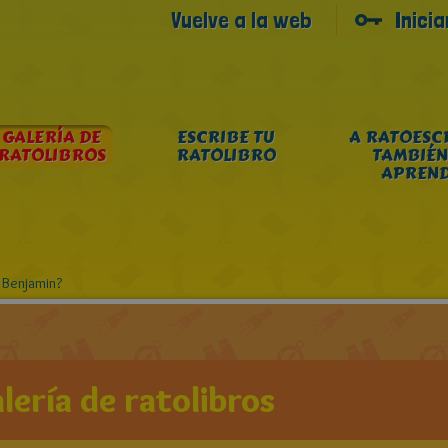
Vuelve a la web
Inici
GALERÍA DE
ESCRIBE TU
A RATOESC
RATOLIBROS
RATOLIBRO
TAMBIÉN
APREN
 Benjamin?
lería de ratolibros