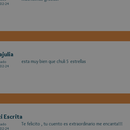
02-24
ajulia
esta muy bien que chuli 5 estrellas
cado
02-24
i Escrita
Te felicito , tu cuento es extraordinario me encanta!!!
cado
02-24