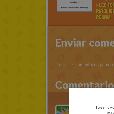
> LEE TO
RATOLIB
RESINA
Enviar come
Para hacer comentarios primero 
Comentario
Este sitio w
acep