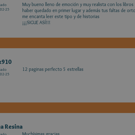
Muy bueno lleno de emoción y muy realista con los libros
cado
02-25
haber quedado en primer lugar y además tus faltas de ort
me encanta leer este tipo y de historias
¡¡¡SIGUE ASÍ!!!
x910
12 paginas perfecto 5 estrellas
cado
02-25
a Resina
Muchísimas gracias.
cado