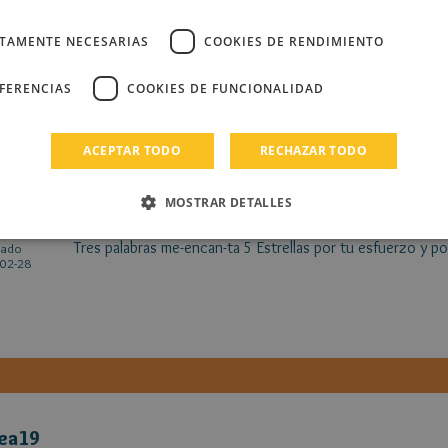
chaparmesano
Sin querer puse 4 estrellas,quería poner 5,me encantan t
cado
CTAMENTE NECESARIAS
COOKIES DE RENDIMIENTO
04-17
como diría gerónimo...!!! morrocotudos¡¡¡ Debería poner e
EFERENCIAS
COOKIES DE FUNCIONALIDAD
ACEPTAR TODO
RECHAZAR TODO
MOSTRAR DETALLES
ra123
Tres palabras me-encan-ta 5 Estrellas por tu esfuerzo y po
cado
02-28
ea19