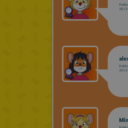
Publi
2013-
ale
Publi
2013-
Min
Publi