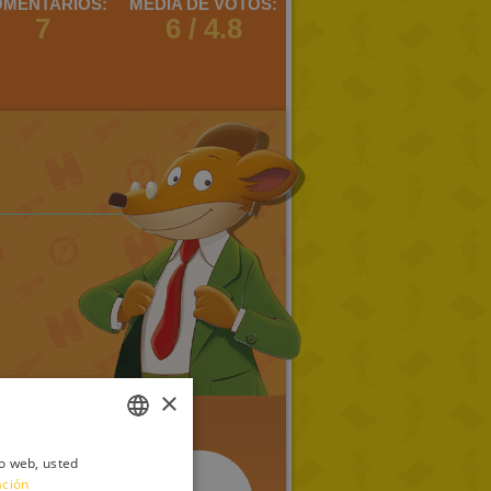
MENTARIOS:
MEDIA DE VOTOS:
7
6 / 4.8
×
io web, usted
ITALIAN
ación