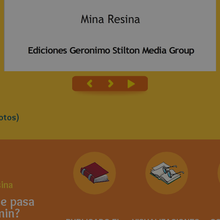
otos)
ina
e pasa
min?