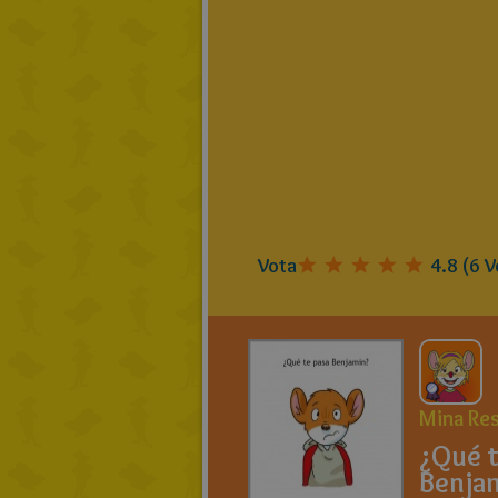
Vota
4.8
(
6
V
Mina Res
¿Qué t
Benja