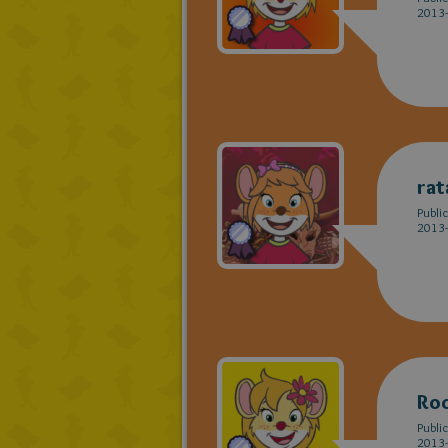
2013-
rat
Publi
2013-
Roc
Publi
2013-