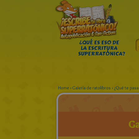
¿QUÉ ES ESO DE
LA ESCRITURA
SUPERRATÓNICA?
Home
›
Galería de ratolibros
›
¿Qué te pasa
Ga