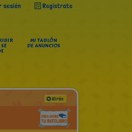
ar sesión
Regístrate
RIBIR
MI TABLÓN
 SE
DE ANUNCIOS
DE
Atrás