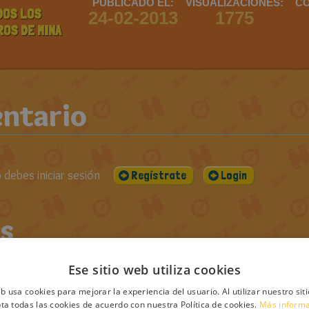
PUBLICADO EL:
VISUALIZACIONES:
CO
DOS LOS
24-02-2013
1775
ROS DE MINA
ntario
debes iniciar sesión
Regístrate
Login
s
Ese sitio web utiliza cookies
eb usa cookies para mejorar la experiencia del usuario. Al utilizar nuestro sit
ta todas las cookies de acuerdo con nuestra Política de cookies.
Más inform