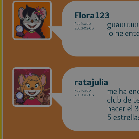
Flora123
guauuuuu
Publicado
2013-02-08
lo he ent
ratajulia
me ha enc
Publicado
2013-02-08
club de t
hacer el 3
5 estrella