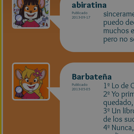
abiratina
sincerame
Publicado
2013-09-17
puedo de
muchos ex
pero no s
Barbateña
1º Lo de 
Publicado
2013-05-05
2º Yo pri
quedado, 
3º Un lib
de los su
4º Nunca,