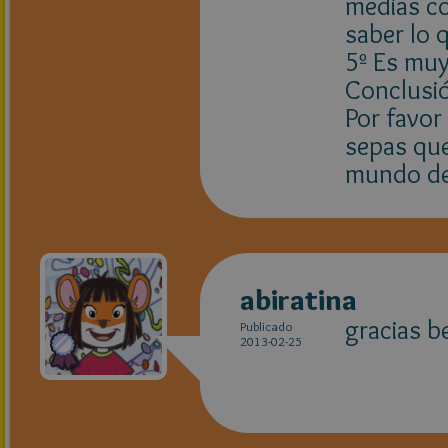
medias co
saber lo 
5º Es muy
Conclusió
Por favor
sepas que
mundo de 
abiratina
gracias b
Publicado
2013-02-25