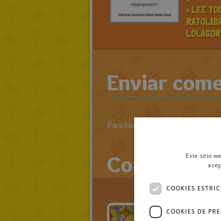
> LEE TO
RATOLIB
LOLAGOR
Enviar come
Para hacer comentarios primero 
Comentario
Este sitio w
acep
COOKIES ESTRI
COOKIES DE PR