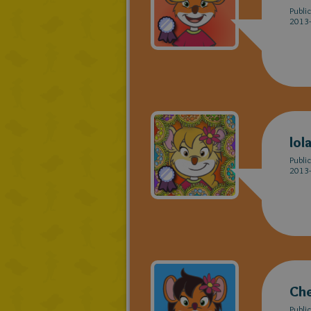
Publi
2013-
lol
Publi
2013-
Che
Publi