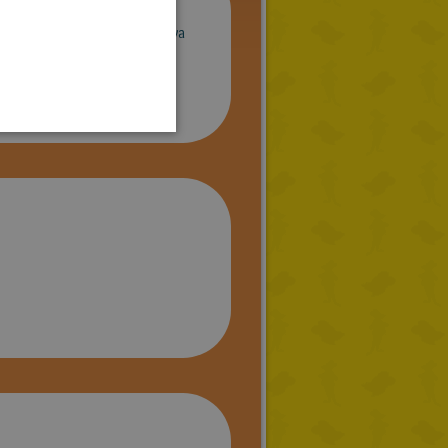
SPANISH
leyeron, se los recomiendo ya
LITHUANIAN
e todos modos, seguire
HUNGARIAN
PORTUGUESE
TURKISH
GREEK
RUSSIAN
DUTCH
CATALAN