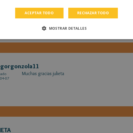
agorgonzola11
muy pronto saldra la secuela de mi primer amor!! si no lo 
cado
ACEPTAR TODO
RECHAZAR TODO
11-13
que voy a hacer secuelas y aventuras de esta familia!! d
haciendo todo tipo de libros!!
los queremos!!
MOSTRAR DETALLES
agorgonzola11
Muchas gracias julieta
cado
04-07
IETA