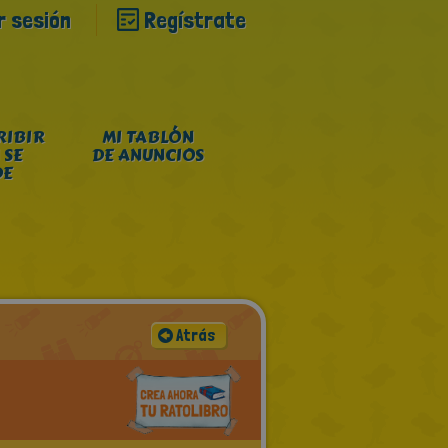
ar sesión
Regístrate
RIBIR
MI TABLÓN
 SE
DE ANUNCIOS
DE
Atrás