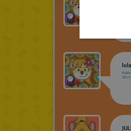
lol
Publi
2016-
lol
Publi
2013-
JUL