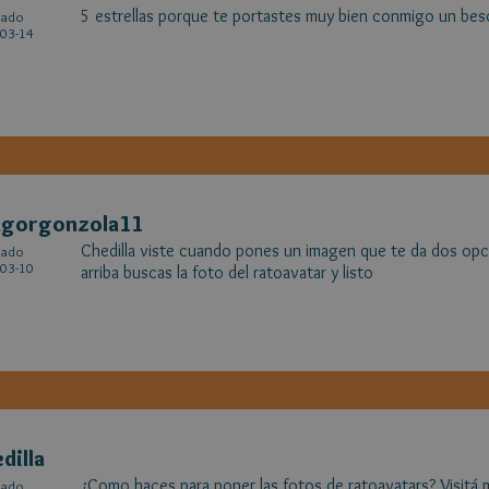
5 estrellas porque te portastes muy bien conmigo un bes
cado
03-14
agorgonzola11
Chedilla viste cuando pones un imagen que te da dos op
cado
03-10
arriba buscas la foto del ratoavatar y listo
dilla
¿Como haces para poner las fotos de ratoavatars? Visitá mi
cado