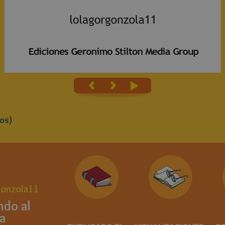
os)
gonzola11
ndo al
a