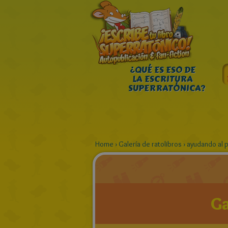
¿QUÉ ES ESO DE
LA ESCRITURA
SUPERRATÓNICA?
Home
›
Galería de ratolibros
›
ayudando al 
Ga