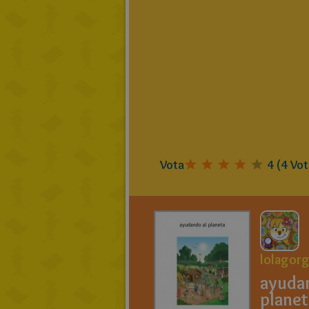
Vota
4
(
4
Vot
lolagor
ayuda
planet