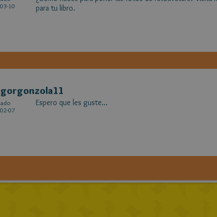
03-10
para tu libro.
agorgonzola11
Espero que les guste...
cado
02-07