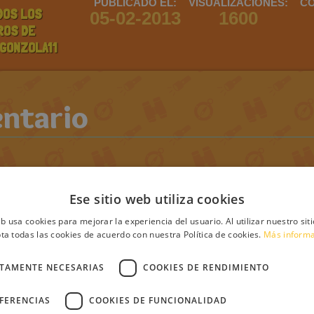
PUBLICADO EL:
VISUALIZACIONES:
CO
DOS LOS
05-02-2013
1600
ROS DE
GONZOLA11
ntario
debes iniciar sesión
Regístrate
Login
Ese sitio web utiliza cookies
s
eb usa cookies para mejorar la experiencia del usuario. Al utilizar nuestro sit
ta todas las cookies de acuerdo con nuestra Política de cookies.
Más inform
CTAMENTE NECESARIAS
COOKIES DE RENDIMIENTO
EFERENCIAS
COOKIES DE FUNCIONALIDAD