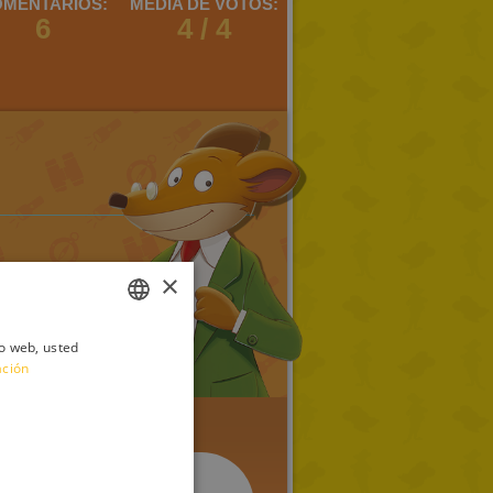
MENTARIOS:
MEDIA DE VOTOS:
6
4 / 4
×
io web, usted
ITALIAN
ación
ENGLISH
FRENCH
GERMAN