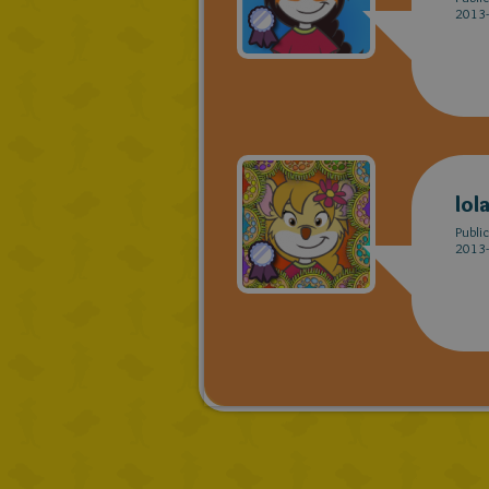
2013-
lol
Publi
2013-