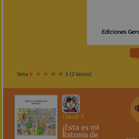
Vota
3
(
2
Votos)
Clara8-9
¡Esta es mi
Ratonia de