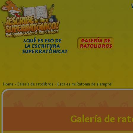
¿QUÉ ES ESO DE
GALERÍA DE
LA ESCRITURA
RATOLIBROS
SUPERRATÓNICA?
Home
›
Galería de ratolibros
›
¡Esta es mi Ratonia de siempre!
Galería de rat