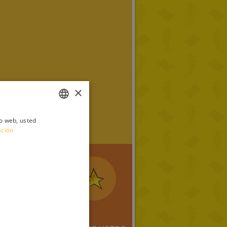
×
io web, usted
ITALIAN
ación
ENGLISH
FRENCH
GERMAN
SPANISH
LITHUANIAN
HUNGARIAN