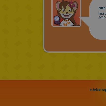
sur
Publi
2020-
» Aviso le