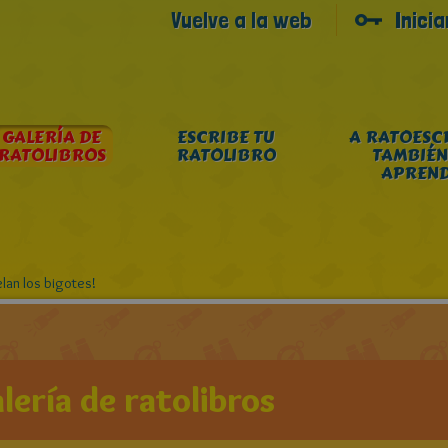
Vuelve a la web
Inici
GALERÍA DE
ESCRIBE TU
A RATOESC
RATOLIBROS
RATOLIBRO
TAMBIÉN
APREN
lan los bigotes!
lería de ratolibros