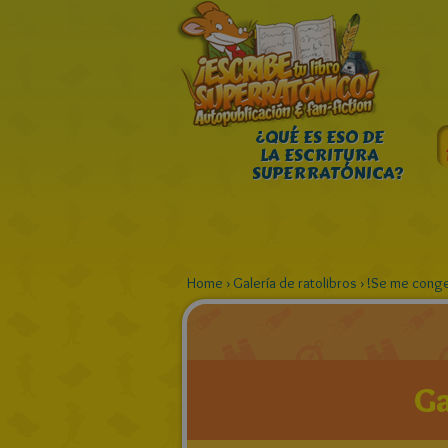
¿QUÉ ES ESO DE
LA ESCRITURA
SUPERRATÓNICA?
Home
›
Galería de ratolibros
›
!Se me conge
Ga