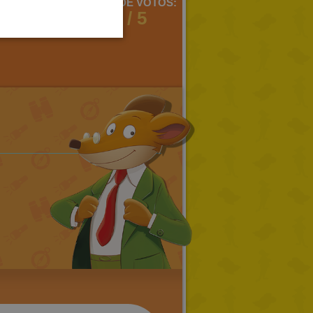
MENTARIOS:
MEDIA DE VOTOS:
1
1 / 5
PORTUGUESE
TURKISH
GREEK
RUSSIAN
DUTCH
CATALAN