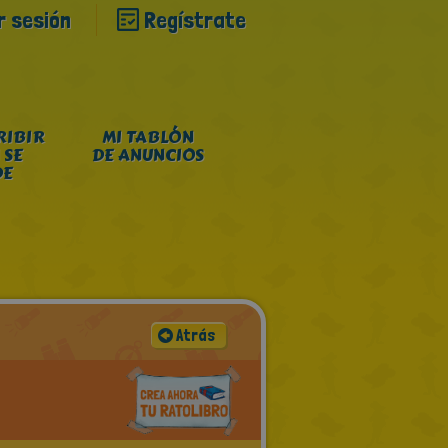
ar sesión
Regístrate
RIBIR
MI TABLÓN
 SE
DE ANUNCIOS
DE
Atrás