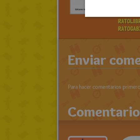
bigote
> LEE TO
RATOLIB
RATOGAB
Enviar come
Para hacer comentarios primero 
Comentario