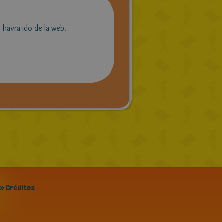
 havra ido de la web.
» Créditos