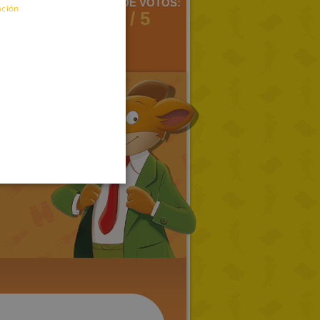
MENTARIOS:
MEDIA DE VOTOS:
ación
3
6 / 5
ENGLISH
FRENCH
GERMAN
SPANISH
LITHUANIAN
HUNGARIAN
PORTUGUESE
TURKISH
GREEK
RUSSIAN
DUTCH
CATALAN