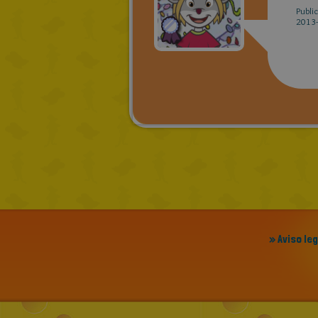
Publi
2013-
» Aviso le