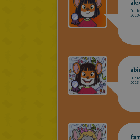
ale
Publi
2013-
abi
Publi
2013-
fam