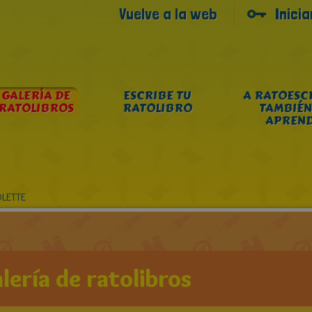
Vuelve a la web
Inici
GALERÍA DE
ESCRIBE TU
A RATOESC
RATOLIBROS
RATOLIBRO
TAMBIÉN
APREN
OLETTE
lería de ratolibros