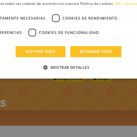
PUBLICADO EL:
VISUALIZACIONES:
CO
ta todas las cookies de acuerdo con nuestra Política de cookies.
Más inform
DOS LOS
30-01-2013
1787
ROS DE
CTAMENTE NECESARIAS
COOKIES DE RENDIMIENTO
UA
EFERENCIAS
COOKIES DE FUNCIONALIDAD
ntario
ACEPTAR TODO
RECHAZAR TODO
MOSTRAR DETALLES
debes iniciar sesión
Regístrate
Login
s