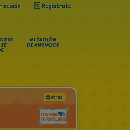
ar sesión
Regístrate
RIBIR
MI TABLÓN
 SE
DE ANUNCIOS
DE
Atrás