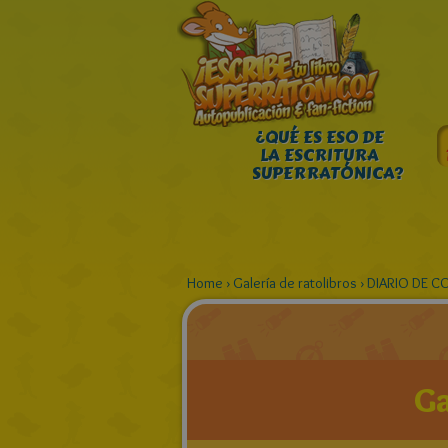
¿QUÉ ES ESO DE
LA ESCRITURA
SUPERRATÓNICA?
Home
›
Galería de ratolibros
›
DIARIO DE C
Ga