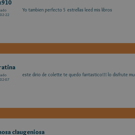
x910
Yo tambien perfecto 5 estrellas leed mis libros
cado
02-22
ratina
este dirio de colette te quedo fantastico!!! lo disfrute m
cado
02-07
osa claugeniosa