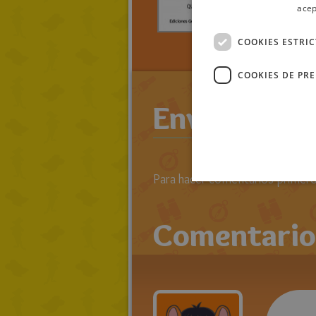
acep
> LEE TO
RATOLIB
COOKIES ESTRI
RATONIK
COOKIES DE PR
Enviar come
Para hacer comentarios primero 
Comentario