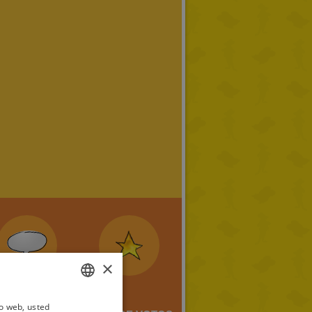
×
io web, usted
ITALIAN