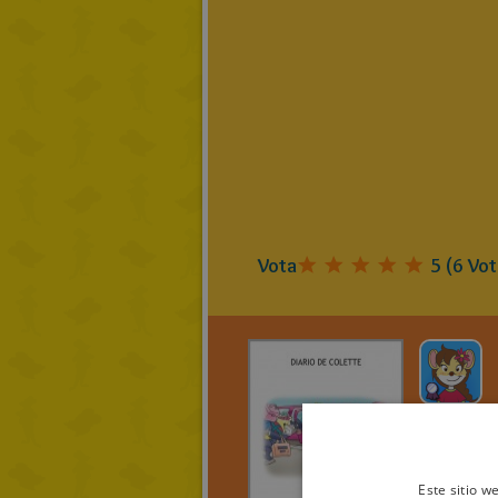
Vota
5
(
6
Vot
ratoniku
DIARI
COLET
Este sitio w