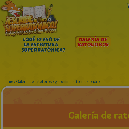
¿QUÉ ES ESO DE
GALERÍA DE
LA ESCRITURA
RATOLIBROS
SUPERRATÓNICA?
Home
›
Galería de ratolibros
›
geronimo stilton es padre
Galería de rat