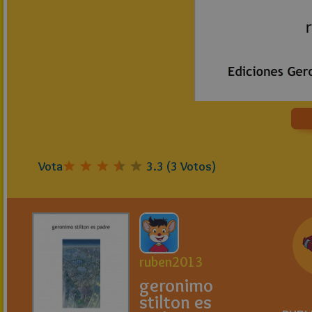
Vota
3.3
(
3
Votos)
ruben2013
geronimo
stilton es