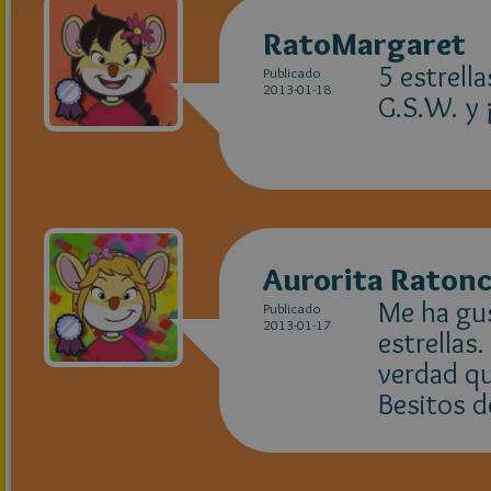
RatoMargaret
5 estrell
Publicado
2013-01-18
G.S.W. y ¡s
Aurorita Ratonc
Me ha gus
Publicado
2013-01-17
estrellas
verdad qu
Besitos d