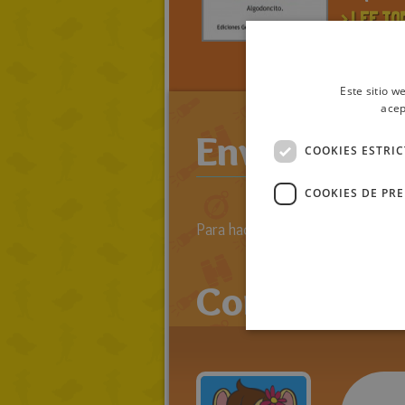
> LEE TO
RATOLIB
ALGODON
Este sitio w
acep
Enviar come
COOKIES ESTRI
COOKIES DE PR
Para hacer comentarios primero 
Comentario