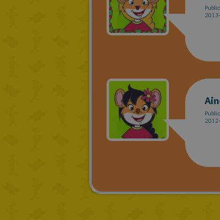
Publi
2013-
Ain
Publi
2012-