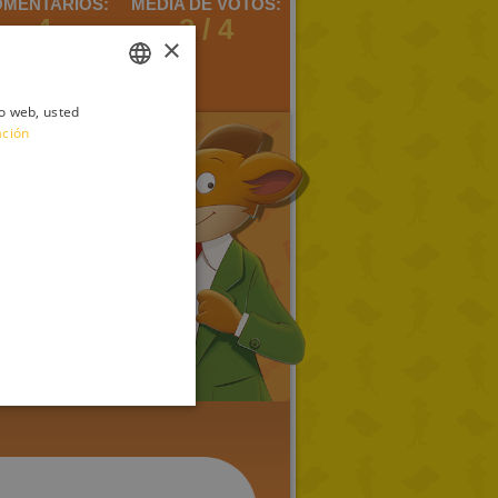
MENTARIOS:
MEDIA DE VOTOS:
4
2 / 4
×
io web, usted
ITALIAN
ación
ENGLISH
FRENCH
GERMAN
SPANISH
LITHUANIAN
HUNGARIAN
PORTUGUESE
TURKISH
GREEK
RUSSIAN