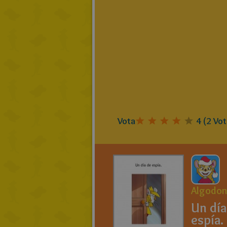
Vota
4
(
2
Vot
Algodon
Un día
espía.