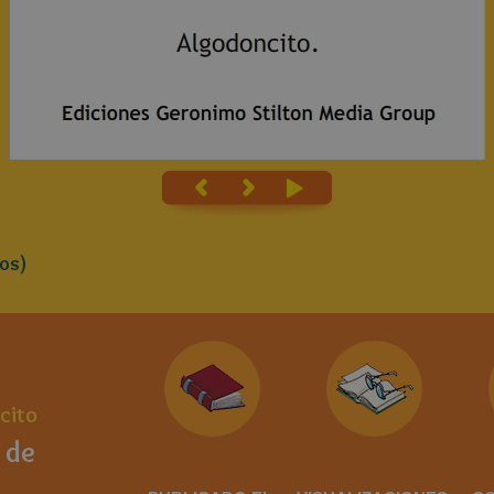
os)
cito
 de