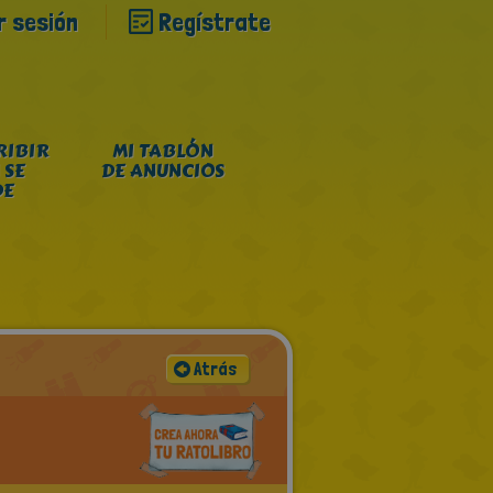
ar sesión
Regístrate
RIBIR
MI TABLÓN
 SE
DE ANUNCIOS
DE
Atrás