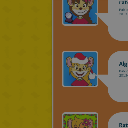
rat
Publi
2013-
Alg
Publi
2013-
Rat