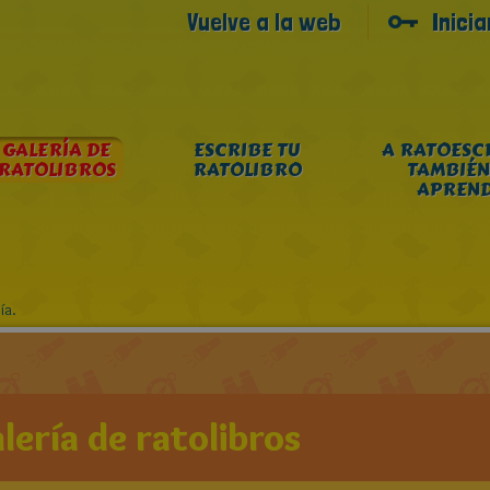
Vuelve a la web
Inici
GALERÍA DE
ESCRIBE TU
A RATOESC
RATOLIBROS
RATOLIBRO
TAMBIÉN
APREN
ía.
lería de ratolibros