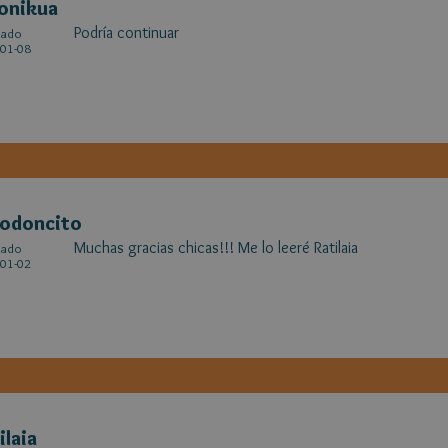
onikua
Podría continuar
cado
01-08
odoncito
Muchas gracias chicas!!! Me lo leeré Ratilaia
cado
01-02
ilaia