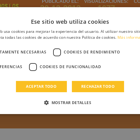
PUBLICADO EL:
VISUALIZACIONES:
CO
DOS LOS
30-12-2012
1677
ROS DE
CITO
Ese sitio web utiliza cookies
eb usa cookies para mejorar la experiencia del usuario. Al utilizar nuestro sit
ta todas las cookies de acuerdo con nuestra Política de cookies.
Más inform
ntario
CTAMENTE NECESARIAS
COOKIES DE RENDIMIENTO
EFERENCIAS
COOKIES DE FUNCIONALIDAD
debes iniciar sesión
Regístrate
Login
ACEPTAR TODO
RECHAZAR TODO
s
MOSTRAR DETALLES