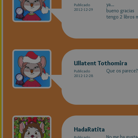
ya...
Publicado
2012-12-29
bueno gracias
tengo 2 libros 
Ullatent Tothomira
Que os parece?
Publicado
2012-12-28
HadaRatita
No me ha gustad
Publicado