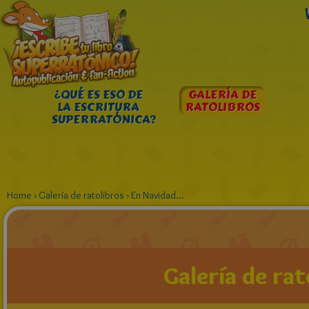
¿QUÉ ES ESO DE
GALERÍA DE
LA ESCRITURA
RATOLIBROS
SUPERRATÓNICA?
Home
›
Galería de ratolibros
›
En Navidad...
Galería de rat