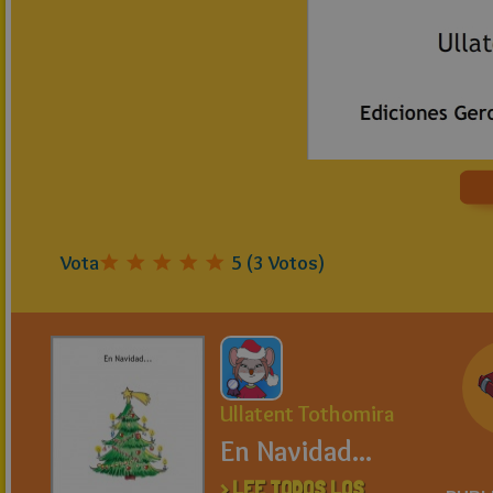
Vota
5
(
3
Votos)
Ullatent Tothomira
En Navidad...
> LEE TODOS LOS