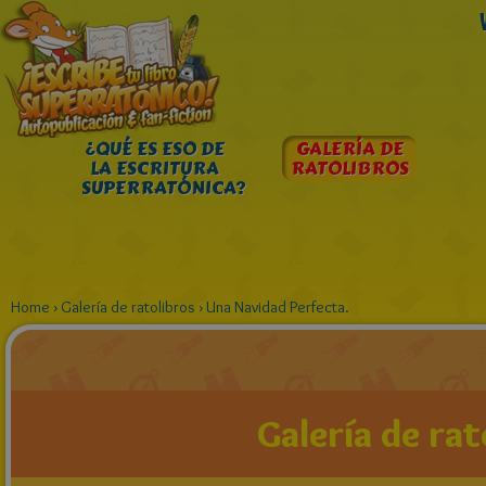
¿QUÉ ES ESO DE
GALERÍA DE
LA ESCRITURA
RATOLIBROS
SUPERRATÓNICA?
Home
›
Galería de ratolibros
›
Una Navidad Perfecta.
Galería de rat