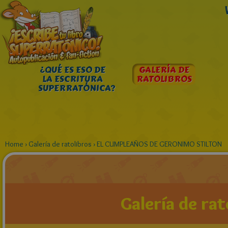
¿QUÉ ES ESO DE
GALERÍA DE
LA ESCRITURA
RATOLIBROS
SUPERRATÓNICA?
Home
›
Galería de ratolibros
›
EL CUMPLEAÑOS DE GERONIMO STILTON
Galería de rat