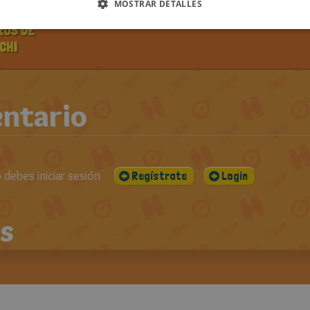
PUBLICADO EL:
VISUALIZACIONES:
CO
MOSTRAR DETALLES
DOS LOS
22-12-2012
1598
ROS DE
CHI
ntario
debes iniciar sesión
Regístrate
Login
s