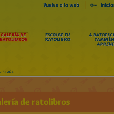
Vuelve a la web
Inici
GALERÍA DE
ESCRIBE TU
A RATOESC
RATOLIBROS
RATOLIBRO
TAMBIÉN
APREN
A ESPAÑA
lería de ratolibros