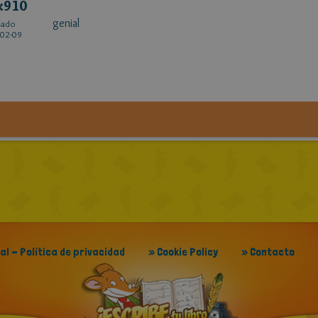
x910
genial
cado
02-09
gal - Política de privacidad
» Cookie Policy
» Contacto