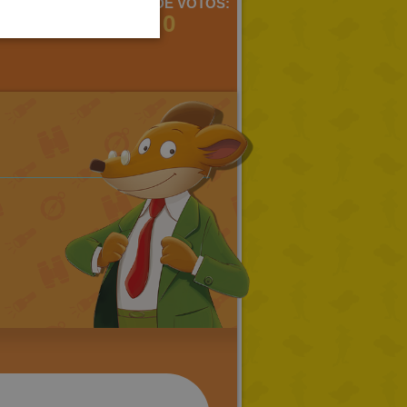
MENTARIOS:
MEDIA DE VOTOS:
PORTUGUESE
1
0
TURKISH
GREEK
RUSSIAN
DUTCH
CATALAN