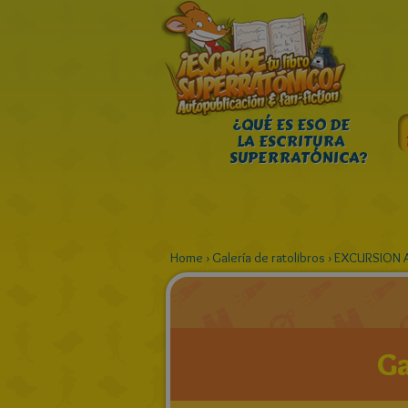
¿QUÉ ES ESO DE
LA ESCRITURA
SUPERRATÓNICA?
Home
›
Galería de ratolibros
›
EXCURSION 
Ga