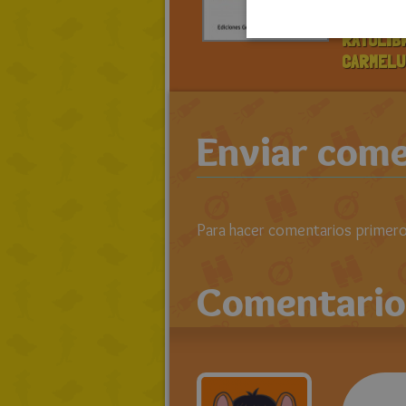
> LEE TO
RATOLIB
CARMELU
Enviar come
Para hacer comentarios primero 
Comentario