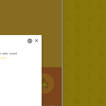
×
io web, usted
ITALIAN
ación
ENGLISH
FRENCH
GERMAN
SPANISH
LITHUANIAN
HUNGARIAN