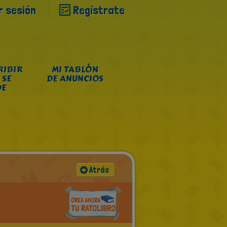
ar sesión
Regístrate
RIBIR
MI TABLÓN
 SE
DE ANUNCIOS
DE
Atrás