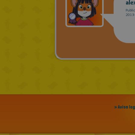
ale
Publi
2013-
» Aviso le