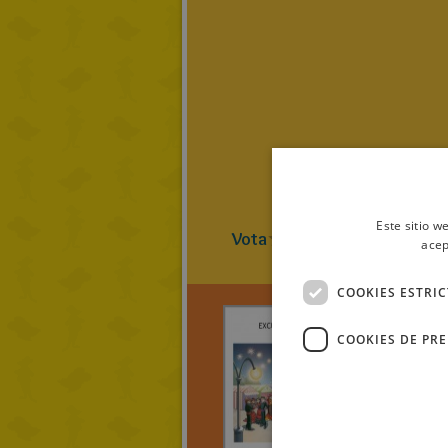
Este sitio w
Vota
0
(
0
Vot
acep
COOKIES ESTRI
COOKIES DE PR
carmelu
EXCUR
ESPA