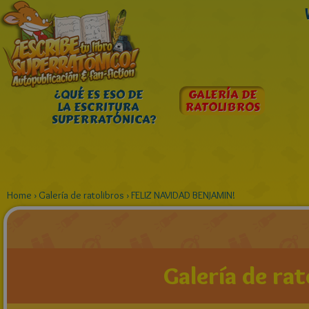
¿QUÉ ES ESO DE
GALERÍA DE
LA ESCRITURA
RATOLIBROS
SUPERRATÓNICA?
Home
›
Galería de ratolibros
›
FELIZ NAVIDAD BENJAMIN!
Galería de rat