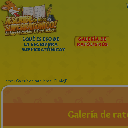
¿QUÉ ES ESO DE
GALERÍA DE
LA ESCRITURA
RATOLIBROS
SUPERRATÓNICA?
Home
›
Galería de ratolibros
›
EL VIAJE
Galería de rat