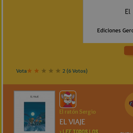
Vota
2
(
6
Votos)
El ratón Sergio
EL VIAJE
> LEE TODOS LOS