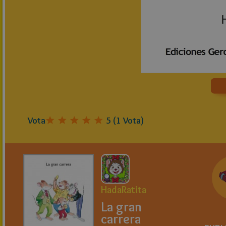
Vota
5
(
1
Vota)
HadaRatita
La gran
carrera