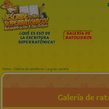
¿QUÉ ES ESO DE
GALERÍA DE
LA ESCRITURA
RATOLIBROS
SUPERRATÓNICA?
Home
›
Galería de ratolibros
›
La gran carrera
Galería de rat