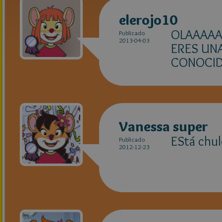
elerojo10
OLAAAAA
Publicado
2013-04-03
ERES UN
CONOCID
Vanessa super
EStá chul
Publicado
2012-12-23