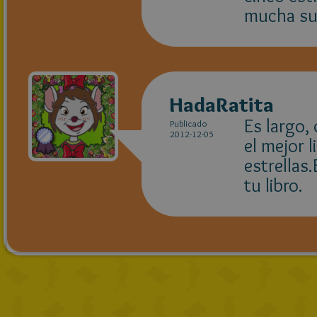
mucha su
HadaRatita
Es largo,
Publicado
2012-12-05
el mejor l
estrellas
tu libro.