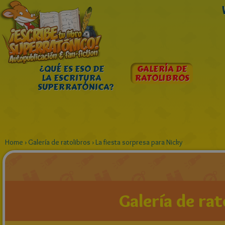
¿QUÉ ES ESO DE
GALERÍA DE
LA ESCRITURA
RATOLIBROS
SUPERRATÓNICA?
Home
›
Galería de ratolibros
›
La fiesta sorpresa para Nicky
Galería de rat