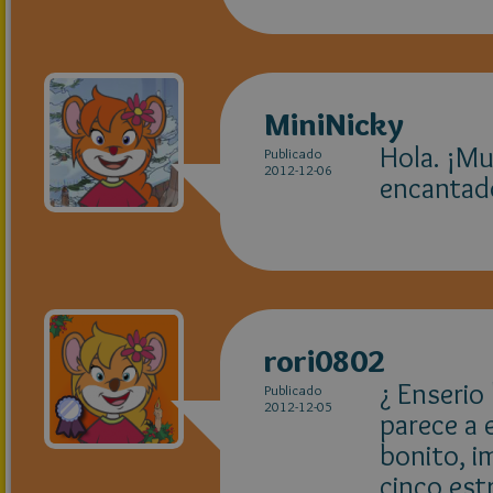
MiniNicky
Hola. ¡Mu
Publicado
2012-12-06
encantado
rori0802
¿ Enserio
Publicado
2012-12-05
parece a 
bonito, i
cinco est