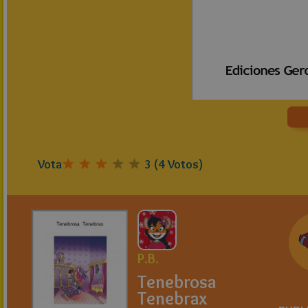
Vota
3
(
4
Votos)
P.B.
Tenebrosa
Tenebrax