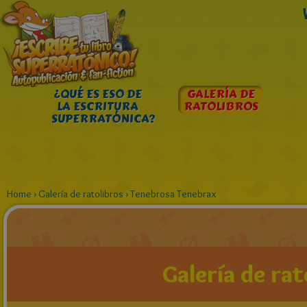
¿QUÉ ES ESO DE
GALERÍA DE
LA ESCRITURA
RATOLIBROS
SUPERRATÓNICA?
Home
›
Galería de ratolibros
›
Tenebrosa Tenebrax
Galería de rat