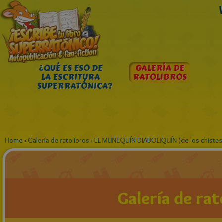
¿QUÉ ES ESO DE
GALERÍA DE
LA ESCRITURA
RATOLIBROS
SUPERRATÓNICA?
Home
›
Galería de ratolibros
›
EL MUÑEQUÍN DIABOLIQUÍN (de los chistes
Galería de rat