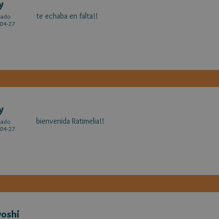
y
te echaba en falta!!
cado
04-27
y
bienvenida Ratimelia!!
cado
04-27
yoshi