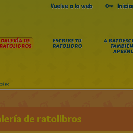
Vuelve a la web
Inici
GALERÍA DE
ESCRIBE TU
A RATOESC
RATOLIBROS
RATOLIBRO
TAMBIÉN
APREN
izá no
lería de ratolibros