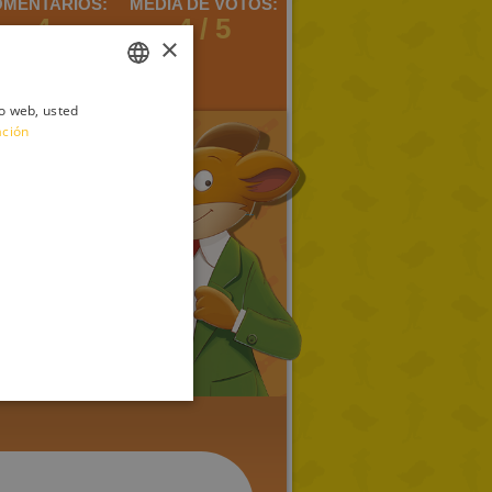
MENTARIOS:
MEDIA DE VOTOS:
4
4 / 5
×
io web, usted
ITALIAN
ación
ENGLISH
FRENCH
GERMAN
SPANISH
LITHUANIAN
HUNGARIAN
PORTUGUESE
TURKISH
GREEK
RUSSIAN