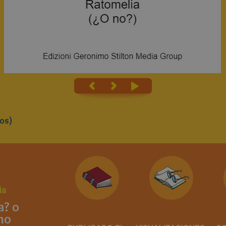
os)
ia
a? o
no