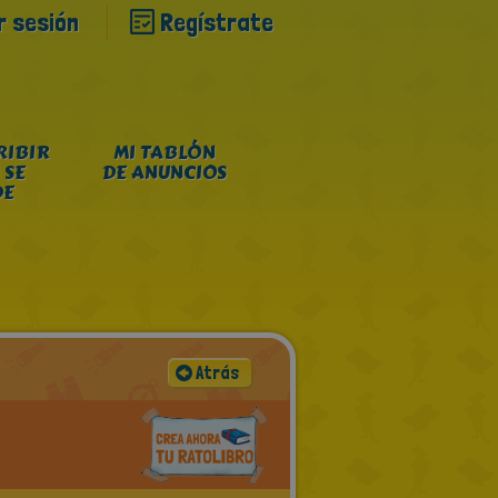
ar sesión
Regístrate
RIBIR
MI TABLÓN
 SE
DE ANUNCIOS
DE
Atrás