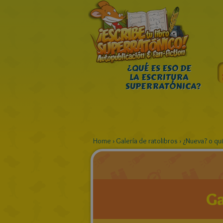
¿QUÉ ES ESO DE
LA ESCRITURA
SUPERRATÓNICA?
Home
›
Galería de ratolibros
›
¿Nueva? o qu
Ga