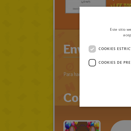
> LEE TO
RATOLIB
RATOMEL
Este sitio w
acep
Enviar come
COOKIES ESTRI
COOKIES DE PR
Para hacer comentarios primero 
Comentario