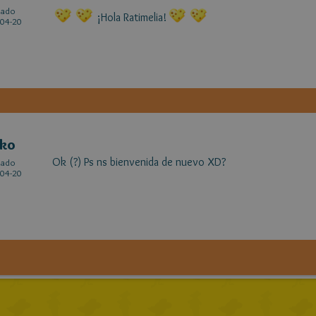
cado
¡Hola Ratimelia!
04-20
uko
Ok (?) Ps ns bienvenida de nuevo XD?
cado
04-20