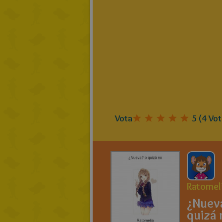
Vota
5
(
4
Vot
Ratomel
¿Nuev
quizá 