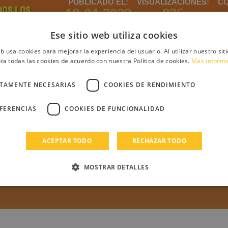
PUBLICADO EL:
VISUALIZACIONES:
CO
DOS LOS
18-04-2022
835
ROS DE
IA
Ese sitio web utiliza cookies
eb usa cookies para mejorar la experiencia del usuario. Al utilizar nuestro sit
ta todas las cookies de acuerdo con nuestra Política de cookies.
Más inform
ntario
CTAMENTE NECESARIAS
COOKIES DE RENDIMIENTO
EFERENCIAS
COOKIES DE FUNCIONALIDAD
debes iniciar sesión
Regístrate
Login
ACEPTAR TODO
RECHAZAR TODO
s
MOSTRAR DETALLES