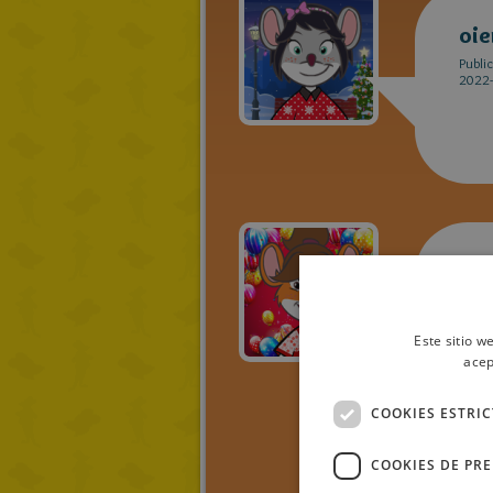
oie
Publi
2022-
Jun
Publi
2022-
Este sitio w
acep
COOKIES ESTRI
COOKIES DE PR