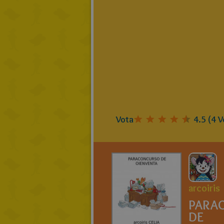
Vota
4.5
(
4
V
arcoiris
PARA
DE