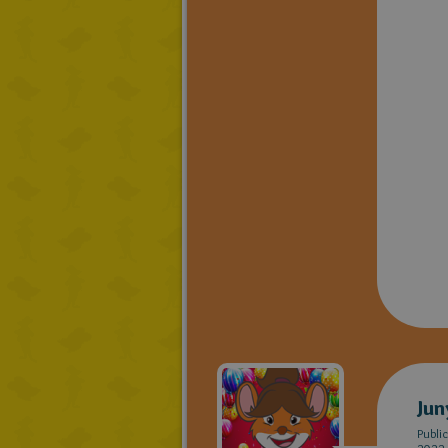
Jun
Publi