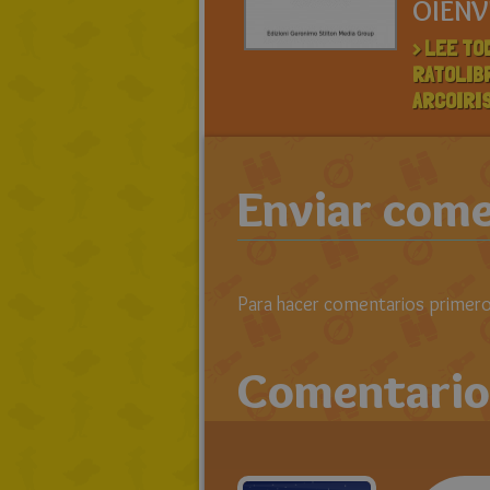
OIENV
> LEE TO
RATOLIB
ARCOIRI
Enviar come
Para hacer comentarios primero 
Comentario