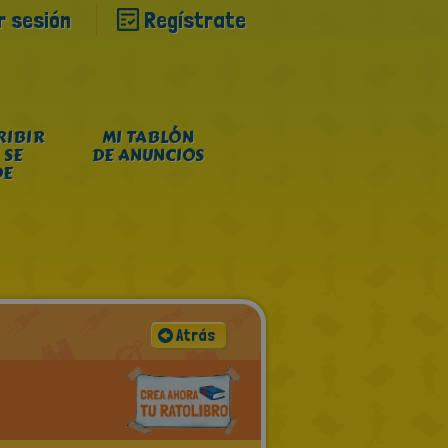
ar sesión
Regístrate
RIBIR
MI TABLÓN
 SE
DE ANUNCIOS
DE
Atrás