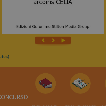
otos)
CONCURSO