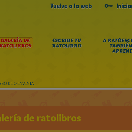
Vuelve a la web
Inici
GALERÍA DE
ESCRIBE TU
A RATOESC
RATOLIBROS
RATOLIBRO
TAMBIÉN
APREN
SO DE OIENVENTA
lería de ratolibros