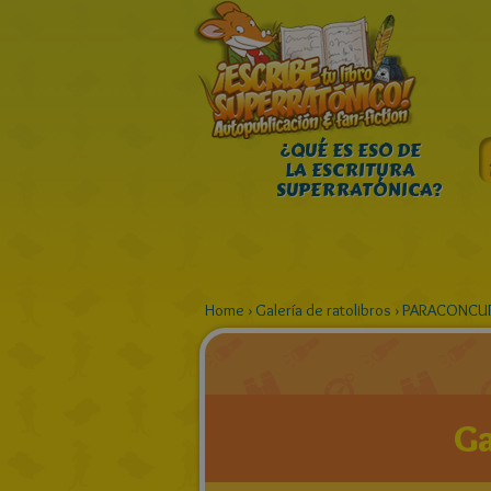
¿QUÉ ES ESO DE
LA ESCRITURA
SUPERRATÓNICA?
Home
›
Galería de ratolibros
›
PARACONCUR
Ga