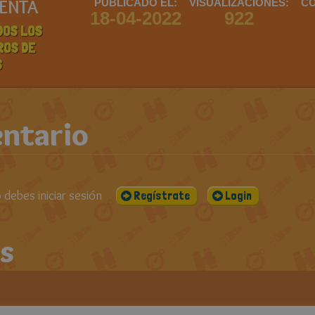
ENTA
PUBLICADO EL:
VISUALIZACIONES:
CO
18-04-2022
922
DOS LOS
ROS DE
S
ntario
debes iniciar sesión
Regístrate
Login
s